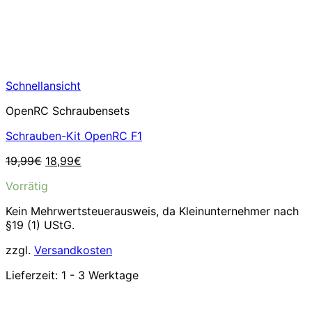
Schnellansicht
OpenRC Schraubensets
Schrauben-Kit OpenRC F1
Ursprünglicher
Aktueller
19,99
€
18,99
€
Preis
Preis
Vorrätig
war:
ist:
19,99€
18,99€.
Kein Mehrwertsteuerausweis, da Kleinunternehmer nach
§19 (1) UStG.
zzgl.
Versandkosten
Lieferzeit:
1 - 3 Werktage