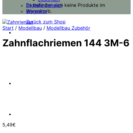
Es befinden sich keine Produkte im
Digitale Dateien
Warenkorb.
Blogseite
Zurück zum Shop
Start
/
Modellbau
/
Modellbau Zubehör
Zahnflachriemen 144 3M-6
5,49
€