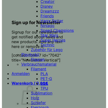
Creator
Disney
Dreamzzz
Friends
Harry Potter
Sign up for Newsletter
Ninjago
Speed Champions
Signup for our newsletter to
Star Wars
get notified about sales and
Super Heroes
new products. Add any text
Technic
here or remove it.
Zubehör für Lego
Playmobil
[contact-form-7 id="7042"
Figuren
title="Newsletter Vertical"]
Verbrauchsmaterial
Filament
Anmelden
PLA
PET-G
Warenkorb /
0,00
€
ASA
TPU
Sublimation
Holz
Schiefer
Elektrisch