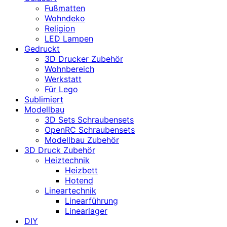
Fußmatten
Wohndeko
Religion
LED Lampen
Gedruckt
3D Drucker Zubehör
Wohnbereich
Werkstatt
Für Lego
Sublimiert
Modellbau
3D Sets Schraubensets
OpenRC Schraubensets
Modellbau Zubehör
3D Druck Zubehör
Heiztechnik
Heizbett
Hotend
Lineartechnik
Linearführung
Linearlager
DIY