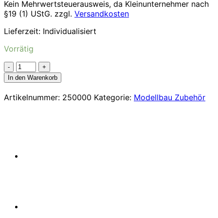
Kein Mehrwertsteuerausweis, da Kleinunternehmer nach
§19 (1) UStG.
zzgl.
Versandkosten
Lieferzeit:
Individualisiert
Vorrätig
Zahnflachriemen
144
In den Warenkorb
3M-
6
Artikelnummer:
250000
Kategorie:
Modellbau Zubehör
Menge