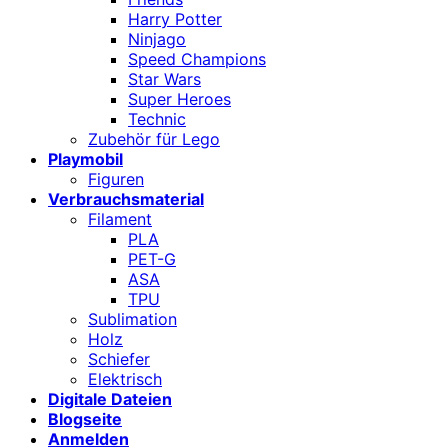
Harry Potter
Ninjago
Speed Champions
Star Wars
Super Heroes
Technic
Zubehör für Lego
Playmobil
Figuren
Verbrauchsmaterial
Filament
PLA
PET-G
ASA
TPU
Sublimation
Holz
Schiefer
Elektrisch
Digitale Dateien
Blogseite
Anmelden