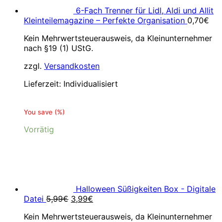
6-Fach Trenner für Lidl, Aldi und Allit
Kleinteilemagazine – Perfekte Organisation
0,70
€
Kein Mehrwertsteuerausweis, da Kleinunternehmer
nach §19 (1) UStG.
zzgl.
Versandkosten
Lieferzeit:
Individualisiert
You save
(
%)
Vorrätig
Halloween Süßigkeiten Box - Digitale
Ursprünglicher
Aktueller
Datei
5,99
€
3,99
€
Preis
Preis
Kein Mehrwertsteuerausweis, da Kleinunternehmer
war:
ist: