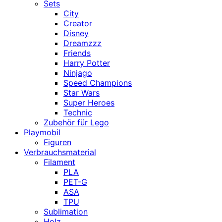
Sets
City
Creator
Disney
Dreamzzz
Friends
Harry Potter
Ninjago
Speed Champions
Star Wars
Super Heroes
Technic
Zubehör für Lego
Playmobil
Figuren
Verbrauchsmaterial
Filament
PLA
PET-G
ASA
TPU
Sublimation
Holz