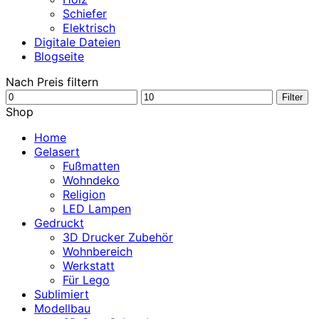
Schiefer
Elektrisch
Digitale Dateien
Blogseite
Nach Preis filtern
Min.
Max.
Filter
Preis
Preis
Shop
Home
Gelasert
Fußmatten
Wohndeko
Religion
LED Lampen
Gedruckt
3D Drucker Zubehör
Wohnbereich
Werkstatt
Für Lego
Sublimiert
Modellbau