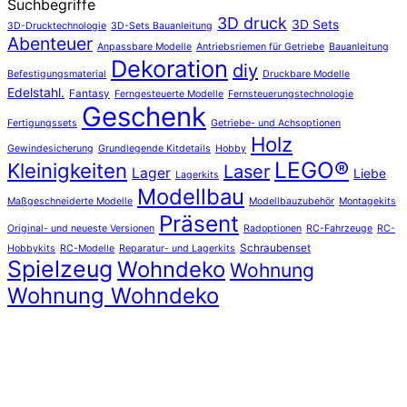
Suchbegriffe
3D druck
3D Sets
3D-Drucktechnologie
3D-Sets Bauanleitung
Abenteuer
Anpassbare Modelle
Antriebsriemen für Getriebe
Bauanleitung
Dekoration
diy
Befestigungsmaterial
Druckbare Modelle
Edelstahl.
Fantasy
Ferngesteuerte Modelle
Fernsteuerungstechnologie
Geschenk
Fertigungssets
Getriebe- und Achsoptionen
Holz
Gewindesicherung
Grundlegende Kitdetails
Hobby
LEGO®
Kleinigkeiten
Laser
Lager
Liebe
Lagerkits
Modellbau
Maßgeschneiderte Modelle
Modellbauzubehör
Montagekits
Präsent
Original- und neueste Versionen
Radoptionen
RC-Fahrzeuge
RC-
Schraubenset
Hobbykits
RC-Modelle
Reparatur- und Lagerkits
Spielzeug
Wohndeko
Wohnung
Wohnung Wohndeko