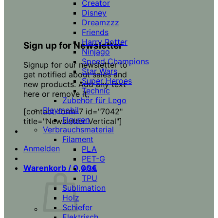
Creator
Disney
Dreamzzz
Friends
Harry Potter
Sign up for Newsletter
Ninjago
Speed Champions
Signup for our newsletter to
Star Wars
get notified about sales and
Super Heroes
new products. Add any text
Technic
here or remove it.
Zubehör für Lego
Playmobil
[contact-form-7 id="7042"
Figuren
title="Newsletter Vertical"]
Verbrauchsmaterial
Filament
Anmelden
PLA
PET-G
Warenkorb /
0,00
€
ASA
TPU
Sublimation
Holz
Schiefer
Elektrisch