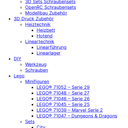
3D Sets Schraubensets
OpenRC Schraubensets
Modellbau Zubehör
3D Druck Zubehör
Heiztechnik
Heizbett
Hotend
Lineartechnik
Linearführung
Linearlager
DIY
Werkzeug
Schrauben
Lego
Minifiguren
LEGO® 71052 – Serie 29
LEGO® 71048 – Serie 27
LEGO® 71046 – Serie 26
LEGO® 71045 – Serie 25
LEGO® 71039 – Marvel Serie 2
LEGO® 71047 – Dungeons & Dragons
Sets
City