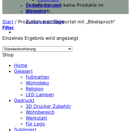
Es befinden sich keine Produkte im
Digitale Dateien
Warenkorb.
Blogseite
Zurück zum Shop
Start
/
Produkte verschlagwortet mit „Bibelspruch“
Filter
Einzelnes Ergebnis wird angezeigt
Shop
Home
Gelasert
Fußmatten
Wohndeko
Religion
LED Lampen
Gedruckt
3D Drucker Zubehör
Wohnbereich
Werkstatt
Für Lego
Sublimiert