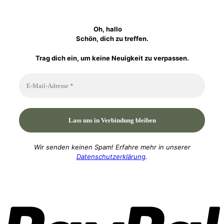
Oh, hallo
Schön, dich zu treffen.
Trag dich ein, um keine Neuigkeit zu verpassen.
Wir senden keinen Spam! Erfahre mehr in unserer
Datenschutzerklärung
.
P