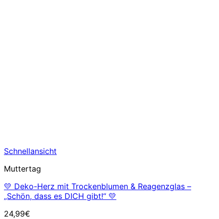
Schnellansicht
Muttertag
💛 Deko-Herz mit Trockenblumen & Reagenzglas –
„Schön, dass es DICH gibt!“ 💛
24,99
€