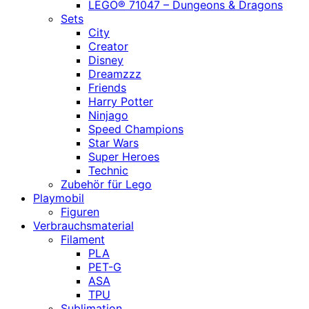
LEGO® 71047 – Dungeons & Dragons
Sets
City
Creator
Disney
Dreamzzz
Friends
Harry Potter
Ninjago
Speed Champions
Star Wars
Super Heroes
Technic
Zubehör für Lego
Playmobil
Figuren
Verbrauchsmaterial
Filament
PLA
PET-G
ASA
TPU
Sublimation