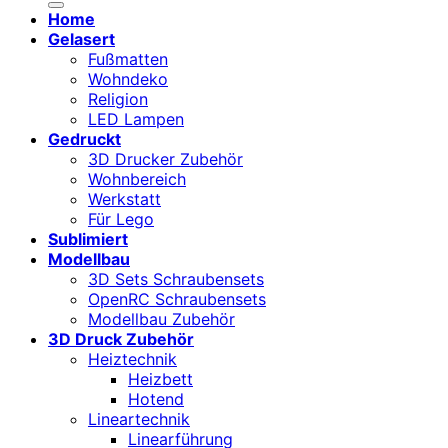
Home
Gelasert
Fußmatten
Wohndeko
Religion
LED Lampen
Gedruckt
3D Drucker Zubehör
Wohnbereich
Werkstatt
Für Lego
Sublimiert
Modellbau
3D Sets Schraubensets
OpenRC Schraubensets
Modellbau Zubehör
3D Druck Zubehör
Heiztechnik
Heizbett
Hotend
Lineartechnik
Linearführung