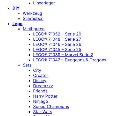
Linearlager
DIY
Werkzeug
Schrauben
Lego
Minifiguren
LEGO® 71052 – Serie 29
LEGO® 71048 – Serie 27
LEGO® 71046 – Serie 26
LEGO® 71045 – Serie 25
LEGO® 71039 – Marvel Serie 2
LEGO® 71047 – Dungeons & Dragons
Sets
City
Creator
Disney
Dreamzzz
Friends
Harry Potter
Ninjago
Speed Champions
Star Wars