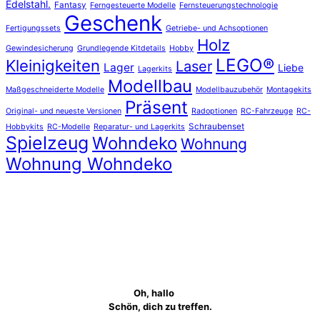
Edelstahl.
Fantasy
Ferngesteuerte Modelle
Fernsteuerungstechnologie
Geschenk
Fertigungssets
Getriebe- und Achsoptionen
Holz
Gewindesicherung
Grundlegende Kitdetails
Hobby
LEGO®
Kleinigkeiten
Laser
Lager
Liebe
Lagerkits
Modellbau
Maßgeschneiderte Modelle
Modellbauzubehör
Montagekits
Präsent
Original- und neueste Versionen
Radoptionen
RC-Fahrzeuge
RC-
Schraubenset
Hobbykits
RC-Modelle
Reparatur- und Lagerkits
Spielzeug
Wohndeko
Wohnung
Wohnung Wohndeko
Oh, hallo
Schön, dich zu treffen.