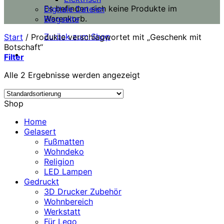
Es befinden sich keine Produkte im
Digitale Dateien
Warenkorb.
Blogseite
Zurück zum Shop
Start
/
Produkte verschlagwortet mit „Geschenk mit
Botschaft“
Filter
Alle 2 Ergebnisse werden angezeigt
Shop
Home
Gelasert
Fußmatten
Wohndeko
Religion
LED Lampen
Gedruckt
3D Drucker Zubehör
Wohnbereich
Werkstatt
Für Lego