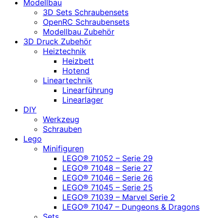
Modellbau
3D Sets Schraubensets
OpenRC Schraubensets
Modellbau Zubehör
3D Druck Zubehör
Heiztechnik
Heizbett
Hotend
Lineartechnik
Linearführung
Linearlager
DIY
Werkzeug
Schrauben
Lego
Minifiguren
LEGO® 71052 – Serie 29
LEGO® 71048 – Serie 27
LEGO® 71046 – Serie 26
LEGO® 71045 – Serie 25
LEGO® 71039 – Marvel Serie 2
LEGO® 71047 – Dungeons & Dragons
Sets