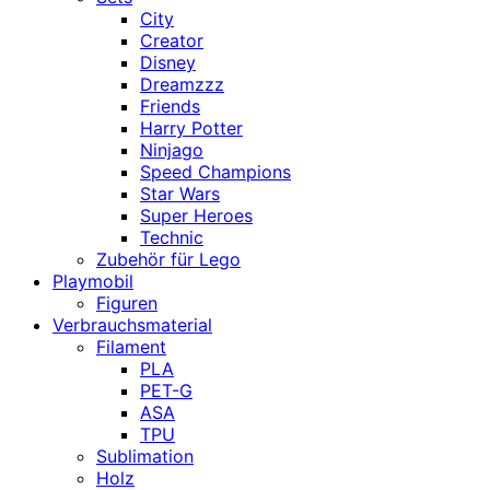
City
Creator
Disney
Dreamzzz
Friends
Harry Potter
Ninjago
Speed Champions
Star Wars
Super Heroes
Technic
Zubehör für Lego
Playmobil
Figuren
Verbrauchsmaterial
Filament
PLA
PET-G
ASA
TPU
Sublimation
Holz