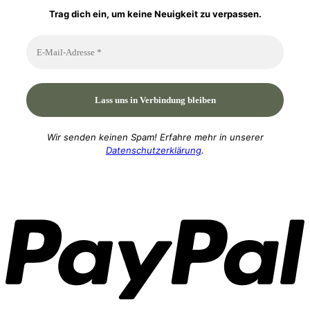
Trag dich ein, um keine Neuigkeit zu verpassen.
Wir senden keinen Spam! Erfahre mehr in unserer
Datenschutzerklärung
.
P