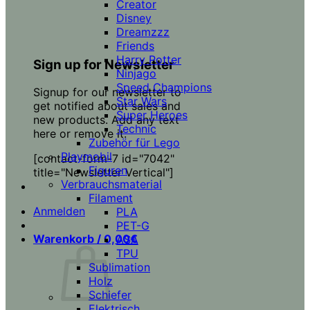
Creator
Disney
Dreamzzz
Friends
Harry Potter
Sign up for Newsletter
Ninjago
Speed Champions
Signup for our newsletter to
Star Wars
get notified about sales and
Super Heroes
new products. Add any text
Technic
here or remove it.
Zubehör für Lego
Playmobil
[contact-form-7 id="7042"
Figuren
title="Newsletter Vertical"]
Verbrauchsmaterial
Filament
Anmelden
PLA
PET-G
Warenkorb /
0,00
€
ASA
TPU
Sublimation
Holz
Schiefer
Elektrisch