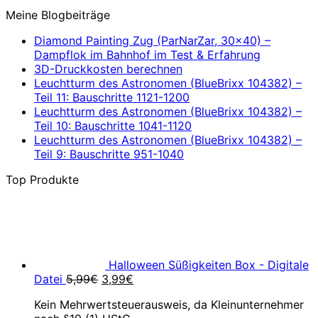
Meine Blogbeiträge
Diamond Painting Zug (ParNarZar, 30×40) –
Dampflok im Bahnhof im Test & Erfahrung
3D-Druckkosten berechnen
Leuchtturm des Astronomen (BlueBrixx 104382) –
Teil 11: Bauschritte 1121-1200
Leuchtturm des Astronomen (BlueBrixx 104382) –
Teil 10: Bauschritte 1041-1120
Leuchtturm des Astronomen (BlueBrixx 104382) –
Teil 9: Bauschritte 951-1040
Top Produkte
Halloween Süßigkeiten Box - Digitale
Ursprünglicher
Aktueller
Datei
5,99
€
3,99
€
Preis
Preis
Kein Mehrwertsteuerausweis, da Kleinunternehmer
war:
ist: