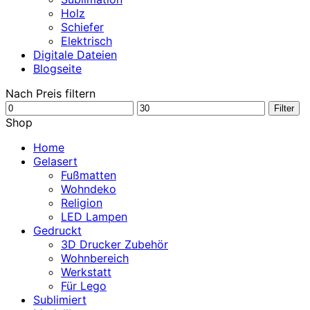
Holz
Schiefer
Elektrisch
Digitale Dateien
Blogseite
Nach Preis filtern
Min.
Max.
Filter
Preis
Preis
Shop
Home
Gelasert
Fußmatten
Wohndeko
Religion
LED Lampen
Gedruckt
3D Drucker Zubehör
Wohnbereich
Werkstatt
Für Lego
Sublimiert