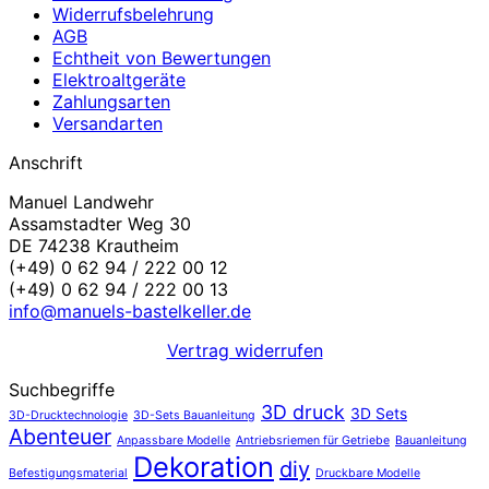
Widerrufsbelehrung
AGB
Echtheit von Bewertungen
Elektroaltgeräte
Zahlungsarten
Versandarten
Anschrift
Manuel Landwehr
Assamstadter Weg 30
DE 74238 Krautheim
(+49) 0 62 94 / 222 00 12
(+49) 0 62 94 / 222 00 13
info@manuels-bastelkeller.de
Vertrag widerrufen
Suchbegriffe
3D druck
3D Sets
3D-Drucktechnologie
3D-Sets Bauanleitung
Abenteuer
Anpassbare Modelle
Antriebsriemen für Getriebe
Bauanleitung
Dekoration
diy
Befestigungsmaterial
Druckbare Modelle