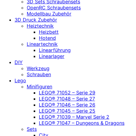
3D Sets Schraubensets
OpenRC Schraubensets
Modellbau Zubehör
3D Druck Zubehör
Heiztechnik
Heizbett
Hotend
Lineartechnik
Linearführung
Linearlager
DIY
Werkzeug
Schrauben
Lego
Minifiguren
LEGO® 71052 – Serie 29
LEGO® 71048 – Serie 27
LEGO® 71046 – Serie 26
LEGO® 71045 – Serie 25
LEGO® 71039 – Marvel Serie 2
LEGO® 71047 – Dungeons & Dragons
Sets
City