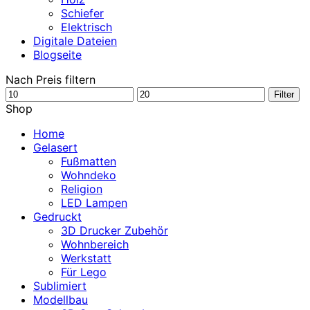
Schiefer
Elektrisch
Digitale Dateien
Blogseite
Nach Preis filtern
Min.
Max.
Filter
Preis
Preis
Shop
Home
Gelasert
Fußmatten
Wohndeko
Religion
LED Lampen
Gedruckt
3D Drucker Zubehör
Wohnbereich
Werkstatt
Für Lego
Sublimiert
Modellbau