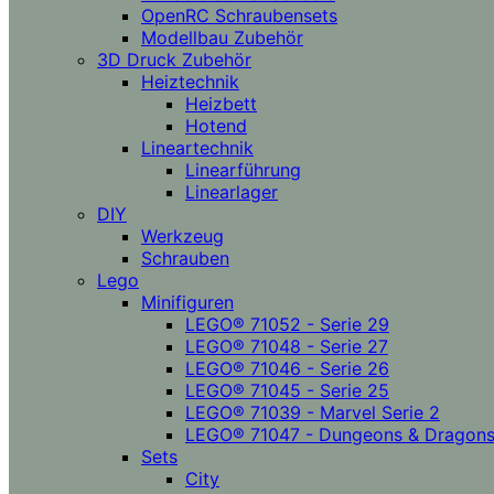
OpenRC Schraubensets
Modellbau Zubehör
3D Druck Zubehör
Heiztechnik
Heizbett
Hotend
Lineartechnik
Linearführung
Linearlager
DIY
Werkzeug
Schrauben
Lego
Minifiguren
LEGO® 71052 - Serie 29
LEGO® 71048 - Serie 27
LEGO® 71046 - Serie 26
LEGO® 71045 - Serie 25
LEGO® 71039 - Marvel Serie 2
LEGO® 71047 - Dungeons & Dragon
Sets
City