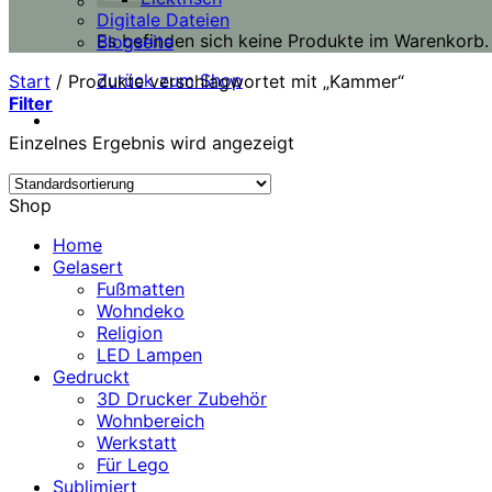
Digitale Dateien
Es befinden sich keine Produkte im Warenkorb.
Blogseite
Zurück zum Shop
Start
/
Produkte verschlagwortet mit „Kammer“
Filter
Einzelnes Ergebnis wird angezeigt
Shop
Home
Gelasert
Fußmatten
Wohndeko
Religion
LED Lampen
Gedruckt
3D Drucker Zubehör
Wohnbereich
Werkstatt
Für Lego
Sublimiert