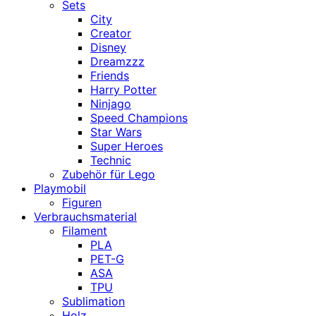
Sets
City
Creator
Disney
Dreamzzz
Friends
Harry Potter
Ninjago
Speed Champions
Star Wars
Super Heroes
Technic
Zubehör für Lego
Playmobil
Figuren
Verbrauchsmaterial
Filament
PLA
PET-G
ASA
TPU
Sublimation
Holz