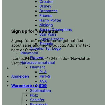
Creator
Disney
Dreamzzz
Friends
Harry Potter
Ninjago
Speed Champions
Sign up for Newsletter
Star Wars
Super Heroes
Signup for our newsletter to get notified
Technic
about sales and new products. Add any text
Zubehör für Lego
here or remove it.
Playmobil
Figuren
[contact-form-7 id="7042" title="Newsletter
Verbrauchsmaterial
Vertical"]
Filament
PLA
Anmelden
PET-G
ASA
Warenkorb /
0,00
€
TPU
Sublimation
Holz
Schiefer
Elektrisch