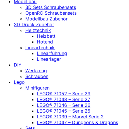
Modellbau
3D Sets Schraubensets
OpenRC Schraubensets
Modellbau Zubehör
3D Druck Zubehör
Heiztechnik
Heizbett
Hotend
Lineartechnik
Linearführung
Linearlager
DIY
Werkzeug
Schrauben
Lego
Minifiguren
LEGO® 71052 – Serie 29
LEGO® 71048 – Serie 27
LEGO® 71046 – Serie 26
LEGO® 71045 – Serie 25
LEGO® 71039 – Marvel Serie 2
LEGO® 71047 – Dungeons & Dragons
Sets