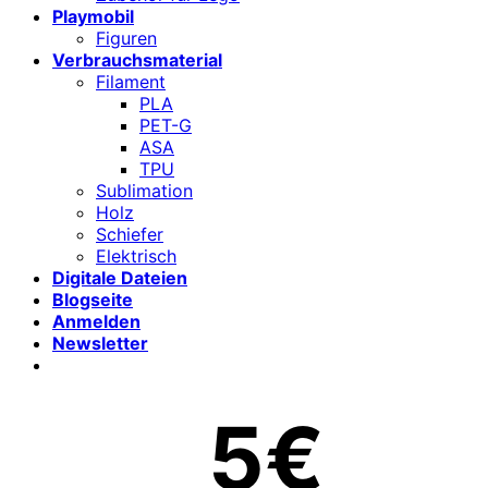
Playmobil
Figuren
Verbrauchsmaterial
Filament
PLA
PET-G
ASA
TPU
Sublimation
Holz
Schiefer
Elektrisch
Digitale Dateien
Blogseite
Anmelden
Newsletter
5€