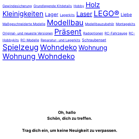
Holz
Gewindesicherung
Grundlegende Kitdetails
Hobby
LEGO®
Kleinigkeiten
Laser
Lager
Liebe
Lagerkits
Modellbau
Maßgeschneiderte Modelle
Modellbauzubehör
Montagekits
Präsent
Original- und neueste Versionen
Radoptionen
RC-Fahrzeuge
RC-
Schraubenset
Hobbykits
RC-Modelle
Reparatur- und Lagerkits
Spielzeug
Wohndeko
Wohnung
Wohnung Wohndeko
Oh, hallo
Schön, dich zu treffen.
Trag dich ein, um keine Neuigkeit zu verpassen.