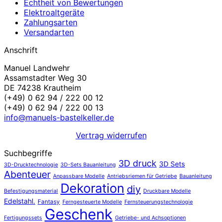
Echtheit von Bewertungen
Elektroaltgeräte
Zahlungsarten
Versandarten
Anschrift
Manuel Landwehr
Assamstadter Weg 30
DE 74238 Krautheim
(+49) 0 62 94 / 222 00 12
(+49) 0 62 94 / 222 00 13
info@manuels-bastelkeller.de
Vertrag widerrufen
Suchbegriffe
3D druck
3D Sets
3D-Drucktechnologie
3D-Sets Bauanleitung
Abenteuer
Anpassbare Modelle
Antriebsriemen für Getriebe
Bauanleitung
Dekoration
diy
Befestigungsmaterial
Druckbare Modelle
Edelstahl.
Fantasy
Ferngesteuerte Modelle
Fernsteuerungstechnologie
Geschenk
Fertigungssets
Getriebe- und Achsoptionen