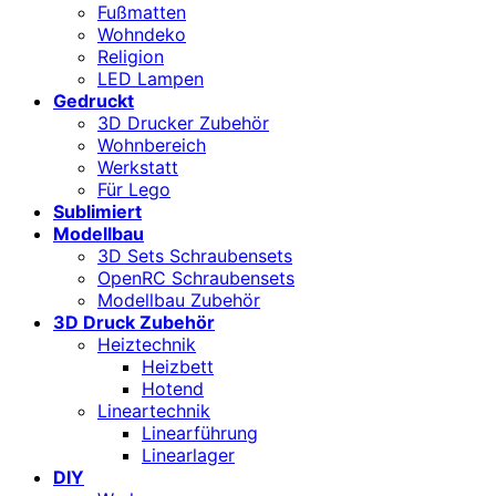
Fußmatten
Wohndeko
Religion
LED Lampen
Gedruckt
3D Drucker Zubehör
Wohnbereich
Werkstatt
Für Lego
Sublimiert
Modellbau
3D Sets Schraubensets
OpenRC Schraubensets
Modellbau Zubehör
3D Druck Zubehör
Heiztechnik
Heizbett
Hotend
Lineartechnik
Linearführung
Linearlager
DIY