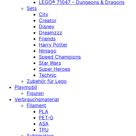
LEGO® 71047 – Dungeons & Dragons
Sets
City
Creator
Disney
Dreamzzz
Friends
Harry Potter
Ninjago
Speed Champions
Star Wars
Super Heroes
Technic
Zubehör für Lego
Playmobil
Figuren
Verbrauchsmaterial
Filament
PLA
PET-G
ASA
TPU
Sublimation