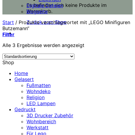
Es befinden sich keine Produkte im
Digitale Dateien
Warenkorb.
Blogseite
Zurück zum Shop
Start
/
Produkte verschlagwortet mit „LEGO Minifiguren
Butzemann“
Filter
Alle 3 Ergebnisse werden angezeigt
Shop
Home
Gelasert
Fußmatten
Wohndeko
Religion
LED Lampen
Gedruckt
3D Drucker Zubehör
Wohnbereich
Werkstatt
Für Lego