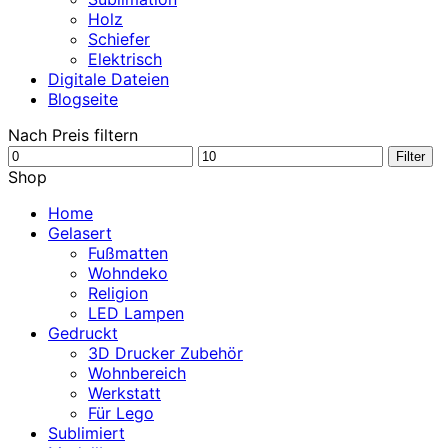
Holz
Schiefer
Elektrisch
Digitale Dateien
Blogseite
Nach Preis filtern
Min.
Max.
Filter
Preis
Preis
Shop
Home
Gelasert
Fußmatten
Wohndeko
Religion
LED Lampen
Gedruckt
3D Drucker Zubehör
Wohnbereich
Werkstatt
Für Lego
Sublimiert