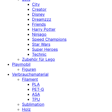
City
Creator
Disney
Dreamzzz
Friends
Harry Potter
Ninjago
Speed Champions
Star Wars
Super Heroes
Technic
Zubehör für Lego
Playmobil
Figuren
Verbrauchsmaterial
Filament
PLA
PET-G
ASA
TPU
Sublimation
Holz