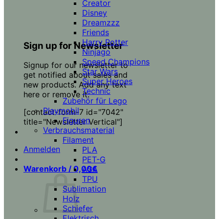
Creator
Disney
Dreamzzz
Friends
Harry Potter
Sign up for Newsletter
Ninjago
Speed Champions
Signup for our newsletter to
Star Wars
get notified about sales and
Super Heroes
new products. Add any text
Technic
here or remove it.
Zubehör für Lego
Playmobil
[contact-form-7 id="7042"
Figuren
title="Newsletter Vertical"]
Verbrauchsmaterial
Filament
Anmelden
PLA
PET-G
Warenkorb /
0,00
€
ASA
TPU
Sublimation
Holz
Schiefer
Elektrisch