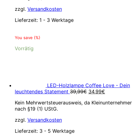
zzgl.
Versandkosten
Lieferzeit:
1 - 3 Werktage
You save
(
%)
Vorrätig
LED-Holzlampe Coffee Love - Dein
Ursprünglicher
Aktueller
leuchtendes Statement
39,99
€
34,99
€
Preis
Preis
Kein Mehrwertsteuerausweis, da Kleinunternehmer
war:
ist:
nach §19 (1) UStG.
39,99€
34,99€.
zzgl.
Versandkosten
Lieferzeit:
3 - 5 Werktage