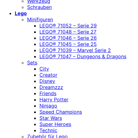
Werkzeug
Schrauben
Lego
Minifiguren
LEGO® 71052 – Serie 29
LEGO® 71048 – Serie 27
LEGO® 71046 – Serie 26
LEGO® 71045 – Serie 25
LEGO® 71039 – Marvel Serie 2
LEGO® 71047 – Dungeons & Dragons
Sets
City
Creator
Disney
Dreamzzz
Friends
Harry Potter
Ninjago
Speed Champions
Star Wars
Super Heroes
Technic
Zubehör für Lego