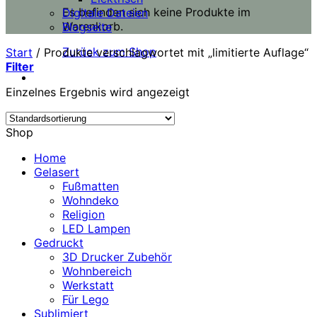
Es befinden sich keine Produkte im
Digitale Dateien
Warenkorb.
Blogseite
Zurück zum Shop
Start
/
Produkte verschlagwortet mit „limitierte Auflage“
Filter
Einzelnes Ergebnis wird angezeigt
Shop
Home
Gelasert
Fußmatten
Wohndeko
Religion
LED Lampen
Gedruckt
3D Drucker Zubehör
Wohnbereich
Werkstatt
Für Lego
Sublimiert