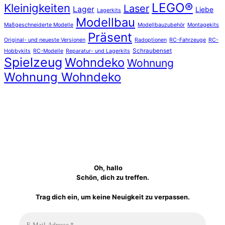
LEGO®
Kleinigkeiten
Laser
Lager
Liebe
Lagerkits
Modellbau
Maßgeschneiderte Modelle
Modellbauzubehör
Montagekits
Präsent
Original- und neueste Versionen
Radoptionen
RC-Fahrzeuge
RC-
Schraubenset
Hobbykits
RC-Modelle
Reparatur- und Lagerkits
Spielzeug
Wohndeko
Wohnung
Wohnung Wohndeko
Oh, hallo
Schön, dich zu treffen.
Trag dich ein, um keine Neuigkeit zu verpassen.