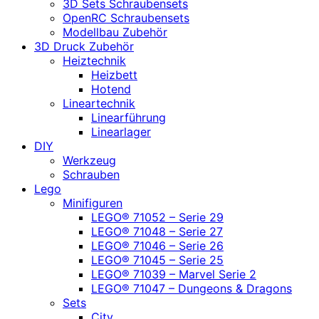
3D Sets Schraubensets
OpenRC Schraubensets
Modellbau Zubehör
3D Druck Zubehör
Heiztechnik
Heizbett
Hotend
Lineartechnik
Linearführung
Linearlager
DIY
Werkzeug
Schrauben
Lego
Minifiguren
LEGO® 71052 – Serie 29
LEGO® 71048 – Serie 27
LEGO® 71046 – Serie 26
LEGO® 71045 – Serie 25
LEGO® 71039 – Marvel Serie 2
LEGO® 71047 – Dungeons & Dragons
Sets
City