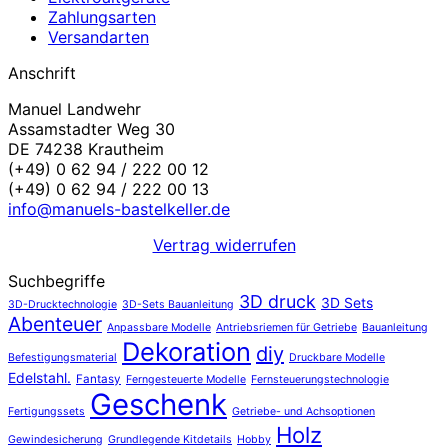
Zahlungsarten
Versandarten
Anschrift
Manuel Landwehr
Assamstadter Weg 30
DE 74238 Krautheim
(+49) 0 62 94 / 222 00 12
(+49) 0 62 94 / 222 00 13
info@manuels-bastelkeller.de
Vertrag widerrufen
Suchbegriffe
3D druck
3D Sets
3D-Drucktechnologie
3D-Sets Bauanleitung
Abenteuer
Anpassbare Modelle
Antriebsriemen für Getriebe
Bauanleitung
Dekoration
diy
Befestigungsmaterial
Druckbare Modelle
Edelstahl.
Fantasy
Ferngesteuerte Modelle
Fernsteuerungstechnologie
Geschenk
Fertigungssets
Getriebe- und Achsoptionen
Holz
Gewindesicherung
Grundlegende Kitdetails
Hobby