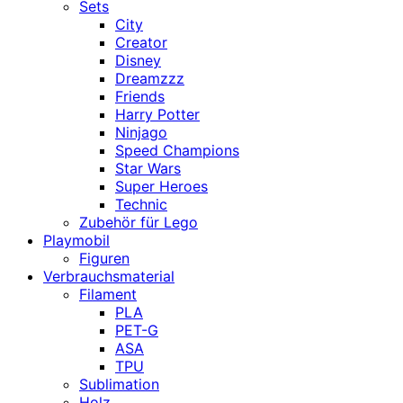
Sets
City
Creator
Disney
Dreamzzz
Friends
Harry Potter
Ninjago
Speed Champions
Star Wars
Super Heroes
Technic
Zubehör für Lego
Playmobil
Figuren
Verbrauchsmaterial
Filament
PLA
PET-G
ASA
TPU
Sublimation
Holz