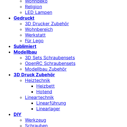
Wohndeko
Religion
LED Lampen
Gedruckt
3D Drucker Zubehör
Wohnbereich
Werkstatt
Für Lego
Sublimiert
Modellbau
3D Sets Schraubensets
OpenRC Schraubensets
Modellbau Zubehör
3D Druck Zubehör
Heiztechnik
Heizbett
Hotend
Lineartechnik
Linearführung
Linearlager
DIY
Werkzeug
Schrauben