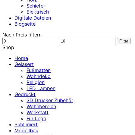
Schiefer
Elektrisch
Digitale Dateien
Blogseite
Nach Preis filtern
Min.
Max.
Filter
Preis
Preis
Shop
Home
Gelasert
Fußmatten
Wohndeko
Religion
LED Lampen
Gedruckt
3D Drucker Zubehör
Wohnbereich
Werkstatt
Für Lego
Sublimiert
Modellbau