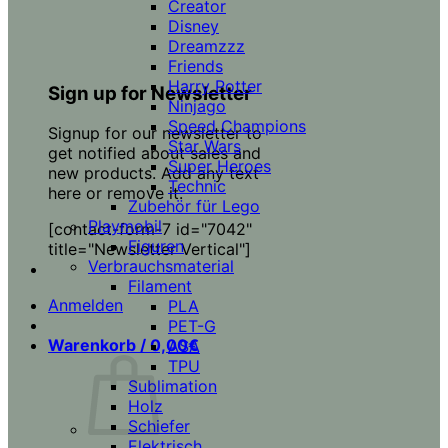
Creator
Disney
Dreamzzz
Friends
Harry Potter
Sign up for Newsletter
Ninjago
Speed Champions
Signup for our newsletter to
Star Wars
get notified about sales and
Super Heroes
new products. Add any text
Technic
here or remove it.
Zubehör für Lego
Playmobil
[contact-form-7 id="7042"
Figuren
title="Newsletter Vertical"]
Verbrauchsmaterial
Filament
Anmelden
PLA
PET-G
Warenkorb /
0,00
€
ASA
TPU
Sublimation
Holz
Schiefer
Elektrisch