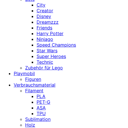
City
Creator
Disney
Dreamzzz
Friends
Harry Potter
Ninjago
Speed Champions
Star Wars
Super Heroes
Technic
Zubehör für Lego
Playmobil
Figuren
Verbrauchsmaterial
Filament
PLA
PET-G
ASA
TPU
Sublimation
Holz