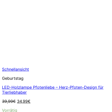
Schnellansicht
Geburtstag
LED-Holzlampe Pfotenliebe – Herz-Pfoten-Design für
Tierliebhaber
Ursprünglicher
Aktueller
39,99
€
34,99
€
Preis
Preis
Vorrätig
war:
ist: