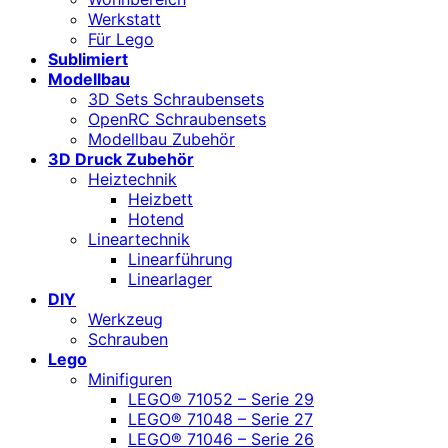
Werkstatt
Für Lego
Sublimiert
Modellbau
3D Sets Schraubensets
OpenRC Schraubensets
Modellbau Zubehör
3D Druck Zubehör
Heiztechnik
Heizbett
Hotend
Lineartechnik
Linearführung
Linearlager
DIY
Werkzeug
Schrauben
Lego
Minifiguren
LEGO® 71052 – Serie 29
LEGO® 71048 – Serie 27
LEGO® 71046 – Serie 26