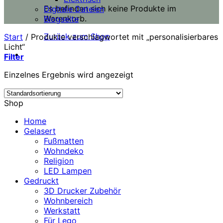
Es befinden sich keine Produkte im
Digitale Dateien
Warenkorb.
Blogseite
Zurück zum Shop
Start
/
Produkte verschlagwortet mit „personalisierbares
Licht“
Filter
Einzelnes Ergebnis wird angezeigt
Shop
Home
Gelasert
Fußmatten
Wohndeko
Religion
LED Lampen
Gedruckt
3D Drucker Zubehör
Wohnbereich
Werkstatt
Für Lego