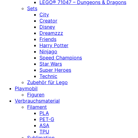
LEGO® 71047 – Dungeons & Dragons
Sets
City
Creator
Disney
Dreamzzz
Friends
Harry Potter
Ninjago
Speed Champions
Star Wars
Super Heroes
Technic
Zubehör für Lego
Playmobil
Figuren
Verbrauchsmaterial
Filament
PLA
PET-G
ASA
TPU
Sublimation