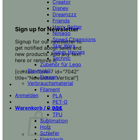
Creator
Disney
Dreamzzz
Friends
Harry Potter
Sign up for Newsletter
Ninjago
Speed Champions
Signup for our newsletter to
Star Wars
get notified about sales and
Super Heroes
new products. Add any text
Technic
here or remove it.
Zubehör für Lego
Playmobil
[contact-form-7 id="7042"
Figuren
title="Newsletter Vertical"]
Verbrauchsmaterial
Filament
Anmelden
PLA
PET-G
Warenkorb /
0,00
€
ASA
TPU
Sublimation
Holz
Schiefer
Elektrisch