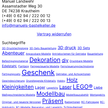
Manuel Landwehr
Assamstadter Weg 30
DE 74238 Krautheim
(+49) 0 62 94 / 222 00 12
(+49) 0 62 94 / 222 00 13
info@manuels-bastelkeller.de
Vertrag widerrufen
Suchbegriffe
3D druck
3D Sets
3D-Drucktechnologie
3D-Sets Bauanleitung
Abenteuer
Anpassbare Modelle
Antriebsriemen für Getriebe
Bauanleitung
Dekoration
diy
Befestigungsmaterial
Druckbare Modelle
Edelstahl.
Fantasy
Ferngesteuerte Modelle
Fernsteuerungstechnologie
Geschenk
Fertigungssets
Getriebe- und Achsoptionen
Holz
Gewindesicherung
Grundlegende Kitdetails
Hobby
LEGO®
Kleinigkeiten
Laser
Lager
Liebe
Lagerkits
Modellbau
Maßgeschneiderte Modelle
Modellbauzubehör
Montagekits
Präsent
Original- und neueste Versionen
Radoptionen
RC-Fahrzeuge
RC-
Schraubenset
Hobbykits
RC-Modelle
Reparatur- und Lagerkits