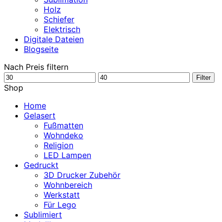
Holz
Schiefer
Elektrisch
Digitale Dateien
Blogseite
Nach Preis filtern
Min.
Max.
Filter
Preis
Preis
Shop
Home
Gelasert
Fußmatten
Wohndeko
Religion
LED Lampen
Gedruckt
3D Drucker Zubehör
Wohnbereich
Werkstatt
Für Lego
Sublimiert