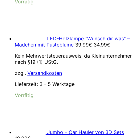
Vorrätig
LED-Holzlampe "Wünsch dir was" –
Ursprünglicher
Aktueller
Mädchen mit Pusteblume
39,99
€
34,99
€
Preis
Preis
Kein Mehrwertsteuerausweis, da Kleinunternehmer
war:
ist:
nach §19 (1) UStG.
39,99€
34,99€.
zzgl.
Versandkosten
Lieferzeit:
3 - 5 Werktage
Vorrätig
Jumbo – Car Hauler von 3D Sets