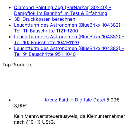
Diamond Painting Zug (ParNarZar, 30×40) –
Dampflok im Bahnhof im Test & Erfahrung
3D-Druckkosten berechnen
Leuchtturm des Astronomen (BlueBrixx 104382) –
Teil 11: Bauschritte 1121-1200
Leuchtturm des Astronomen (BlueBrixx 104382) –
Teil 10: Bauschritte 1041-1120
Leuchtturm des Astronomen (BlueBrixx 104382) –
Teil 9: Bauschritte 951-1040
Top Produkte
Kreuz Faith – Digitale Datei
5,99
€
Ursprünglicher
Aktueller
3,99
€
Preis
Preis
Kein Mehrwertsteuerausweis, da Kleinunternehmer
war:
ist:
nach §19 (1) UStG.
5,99€
3,99€.