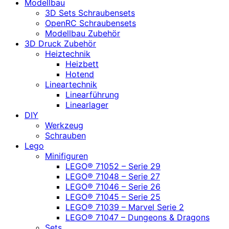
Modellbau
3D Sets Schraubensets
OpenRC Schraubensets
Modellbau Zubehör
3D Druck Zubehör
Heiztechnik
Heizbett
Hotend
Lineartechnik
Linearführung
Linearlager
DIY
Werkzeug
Schrauben
Lego
Minifiguren
LEGO® 71052 – Serie 29
LEGO® 71048 – Serie 27
LEGO® 71046 – Serie 26
LEGO® 71045 – Serie 25
LEGO® 71039 – Marvel Serie 2
LEGO® 71047 – Dungeons & Dragons
Sets