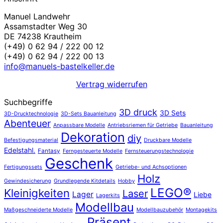
Manuel Landwehr
Assamstadter Weg 30
DE 74238 Krautheim
(+49) 0 62 94 / 222 00 12
(+49) 0 62 94 / 222 00 13
info@manuels-bastelkeller.de
Vertrag widerrufen
Suchbegriffe
3D druck
3D Sets
3D-Drucktechnologie
3D-Sets Bauanleitung
Abenteuer
Anpassbare Modelle
Antriebsriemen für Getriebe
Bauanleitung
Dekoration
diy
Befestigungsmaterial
Druckbare Modelle
Edelstahl.
Fantasy
Ferngesteuerte Modelle
Fernsteuerungstechnologie
Geschenk
Fertigungssets
Getriebe- und Achsoptionen
Holz
Gewindesicherung
Grundlegende Kitdetails
Hobby
LEGO®
Kleinigkeiten
Laser
Lager
Liebe
Lagerkits
Modellbau
Maßgeschneiderte Modelle
Modellbauzubehör
Montagekits
Präsent