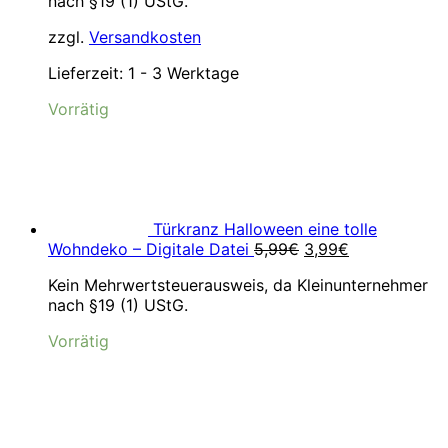
nach §19 (1) UStG.
zzgl.
Versandkosten
Lieferzeit:
1 - 3 Werktage
Vorrätig
Türkranz Halloween eine tolle
Ursprünglicher
Aktueller
Wohndeko – Digitale Datei
5,99
€
3,99
€
Preis
Preis
Kein Mehrwertsteuerausweis, da Kleinunternehmer
war:
ist:
nach §19 (1) UStG.
5,99€
3,99€.
Vorrätig