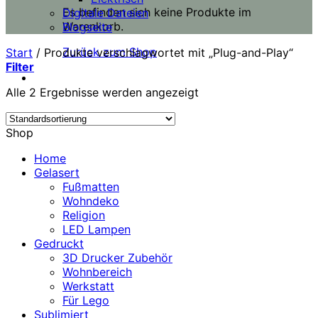
Es befinden sich keine Produkte im
Digitale Dateien
Warenkorb.
Blogseite
Zurück zum Shop
Start
/
Produkte verschlagwortet mit „Plug-and-Play“
Filter
Alle 2 Ergebnisse werden angezeigt
Shop
Home
Gelasert
Fußmatten
Wohndeko
Religion
LED Lampen
Gedruckt
3D Drucker Zubehör
Wohnbereich
Werkstatt
Für Lego
Sublimiert