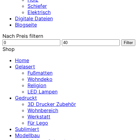
Schiefer
Elektrisch
Digitale Dateien
Blogseite
Nach Preis filtern
Min.
Max.
Filter
Preis
Preis
Shop
Home
Gelasert
Fußmatten
Wohndeko
Religion
LED Lampen
Gedruckt
3D Drucker Zubehör
Wohnbereich
Werkstatt
Für Lego
Sublimiert
Modellbau