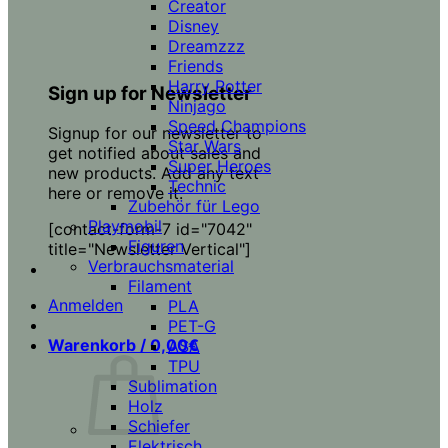
Creator
Disney
Dreamzzz
Friends
Harry Potter
Sign up for Newsletter
Ninjago
Speed Champions
Signup for our newsletter to
Star Wars
get notified about sales and
Super Heroes
new products. Add any text
Technic
here or remove it.
Zubehör für Lego
Playmobil
[contact-form-7 id="7042"
Figuren
title="Newsletter Vertical"]
Verbrauchsmaterial
Filament
Anmelden
PLA
PET-G
Warenkorb /
0,00
€
ASA
TPU
Sublimation
Holz
Schiefer
Elektrisch