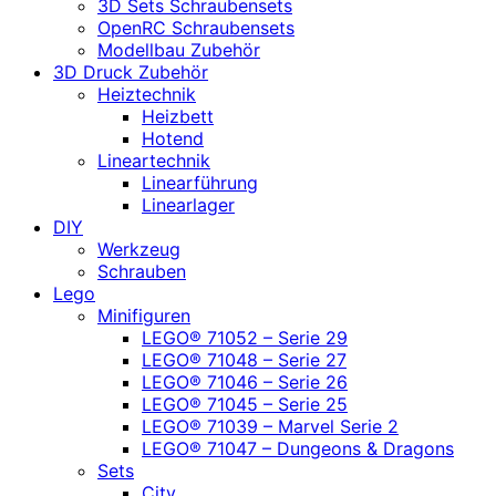
3D Sets Schraubensets
OpenRC Schraubensets
Modellbau Zubehör
3D Druck Zubehör
Heiztechnik
Heizbett
Hotend
Lineartechnik
Linearführung
Linearlager
DIY
Werkzeug
Schrauben
Lego
Minifiguren
LEGO® 71052 – Serie 29
LEGO® 71048 – Serie 27
LEGO® 71046 – Serie 26
LEGO® 71045 – Serie 25
LEGO® 71039 – Marvel Serie 2
LEGO® 71047 – Dungeons & Dragons
Sets
City