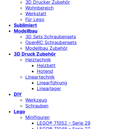
3D Drucker Zubehör
Wohnbereich
Werkstatt
Für Lego
Sublimiert
Modellbau
3D Sets Schraubensets
OpenRC Schraubensets
Modellbau Zubehör
3D Druck Zubehör
Heiztechnik
Heizbett
Hotend
Lineartechnik
Linearführung
Linearlager
DIY
Werkzeug
Schrauben
Lego
Minifiguren
LEGO® 71052 – Serie 29
LEGO® 71048 – Serie 27