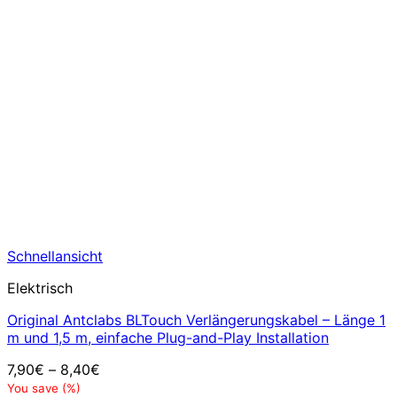
Schnellansicht
Elektrisch
Original Antclabs BLTouch Verlängerungskabel – Länge 1
m und 1,5 m, einfache Plug-and-Play Installation
7,90
€
–
8,40
€
You save
(
%)