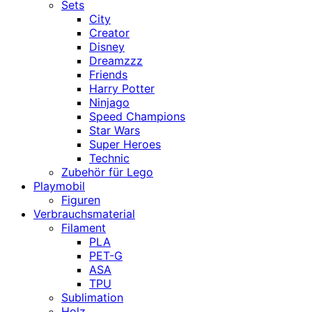
Sets
City
Creator
Disney
Dreamzzz
Friends
Harry Potter
Ninjago
Speed Champions
Star Wars
Super Heroes
Technic
Zubehör für Lego
Playmobil
Figuren
Verbrauchsmaterial
Filament
PLA
PET-G
ASA
TPU
Sublimation
Holz