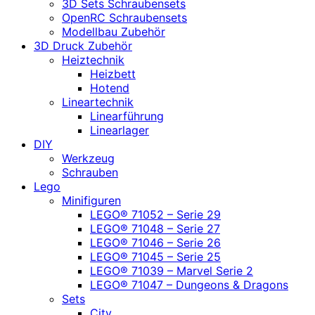
3D Sets Schraubensets
OpenRC Schraubensets
Modellbau Zubehör
3D Druck Zubehör
Heiztechnik
Heizbett
Hotend
Lineartechnik
Linearführung
Linearlager
DIY
Werkzeug
Schrauben
Lego
Minifiguren
LEGO® 71052 – Serie 29
LEGO® 71048 – Serie 27
LEGO® 71046 – Serie 26
LEGO® 71045 – Serie 25
LEGO® 71039 – Marvel Serie 2
LEGO® 71047 – Dungeons & Dragons
Sets
City