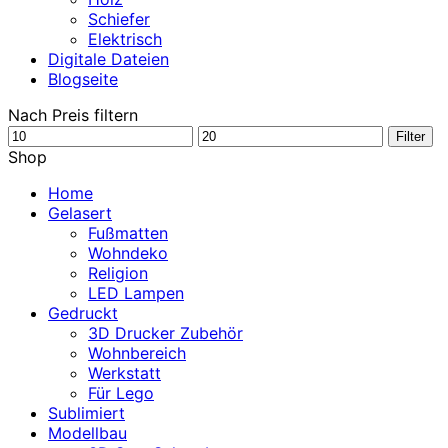
Schiefer
Elektrisch
Digitale Dateien
Blogseite
Nach Preis filtern
Min.
Max.
Filter
Preis
Preis
Shop
Home
Gelasert
Fußmatten
Wohndeko
Religion
LED Lampen
Gedruckt
3D Drucker Zubehör
Wohnbereich
Werkstatt
Für Lego
Sublimiert
Modellbau