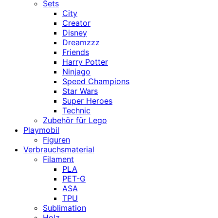
Sets
City
Creator
Disney
Dreamzzz
Friends
Harry Potter
Ninjago
Speed Champions
Star Wars
Super Heroes
Technic
Zubehör für Lego
Playmobil
Figuren
Verbrauchsmaterial
Filament
PLA
PET-G
ASA
TPU
Sublimation
Holz