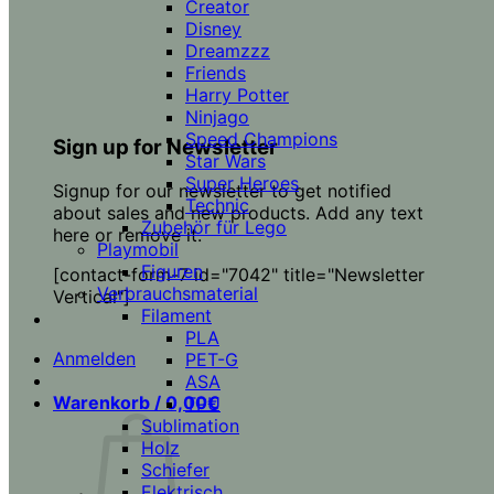
Creator
Disney
Dreamzzz
Friends
Harry Potter
Ninjago
Speed Champions
Sign up for Newsletter
Star Wars
Super Heroes
Signup for our newsletter to get notified
Technic
about sales and new products. Add any text
Zubehör für Lego
here or remove it.
Playmobil
Figuren
[contact-form-7 id="7042" title="Newsletter
Verbrauchsmaterial
Vertical"]
Filament
PLA
Anmelden
PET-G
ASA
Warenkorb /
0,00
€
TPU
Sublimation
Holz
Schiefer
Elektrisch