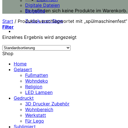
Digitale Dateien
Es befinden sich keine Produkte im Warenkorb.
Blogseite
Zurück zum Shop
Start
/
Produkte verschlagwortet mit „spülmaschinenfest“
Filter
Einzelnes Ergebnis wird angezeigt
Shop
Home
Gelasert
Fußmatten
Wohndeko
Religion
LED Lampen
Gedruckt
3D Drucker Zubehör
Wohnbereich
Werkstatt
Für Lego
Sublimiert