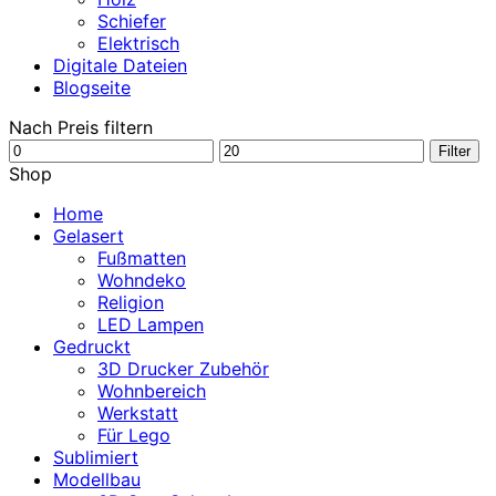
Schiefer
Elektrisch
Digitale Dateien
Blogseite
Nach Preis filtern
Min.
Max.
Filter
Preis
Preis
Shop
Home
Gelasert
Fußmatten
Wohndeko
Religion
LED Lampen
Gedruckt
3D Drucker Zubehör
Wohnbereich
Werkstatt
Für Lego
Sublimiert
Modellbau