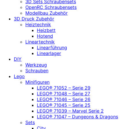
3D Sets Schraubensets
OpenRC Schraubensets
Modellbau Zubehör
3D Druck Zubehör
Heiztechnik
Heizbett
Hotend
Lineartechnik
Linearführung
Linearlager
DIY
Werkzeug
Schrauben
Lego
Minifiguren
LEGO® 71052 – Serie 29
LEGO® 71048 – Serie 27
LEGO® 71046 – Serie 26
LEGO® 71045 – Serie 25
LEGO® 71039 – Marvel Serie 2
LEGO® 71047 – Dungeons & Dragons
Sets
City