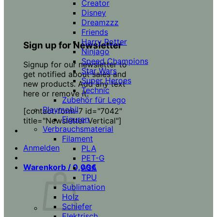
Creator
Disney
Dreamzzz
Friends
Harry Potter
Sign up for Newsletter
Ninjago
Speed Champions
Signup for our newsletter to
Star Wars
get notified about sales and
Super Heroes
new products. Add any text
Technic
here or remove it.
Zubehör für Lego
Playmobil
[contact-form-7 id="7042"
Figuren
title="Newsletter Vertical"]
Verbrauchsmaterial
Filament
Anmelden
PLA
PET-G
Warenkorb /
0,00
€
ASA
TPU
Sublimation
Holz
Schiefer
Elektrisch