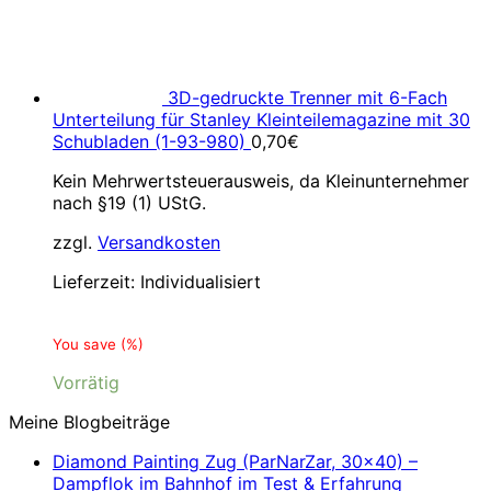
3D-gedruckte Trenner mit 6-Fach
Unterteilung für Stanley Kleinteilemagazine mit 30
Schubladen (1-93-980)
0,70
€
Kein Mehrwertsteuerausweis, da Kleinunternehmer
nach §19 (1) UStG.
zzgl.
Versandkosten
Lieferzeit:
Individualisiert
You save
(
%)
Vorrätig
Meine Blogbeiträge
Diamond Painting Zug (ParNarZar, 30×40) –
Dampflok im Bahnhof im Test & Erfahrung