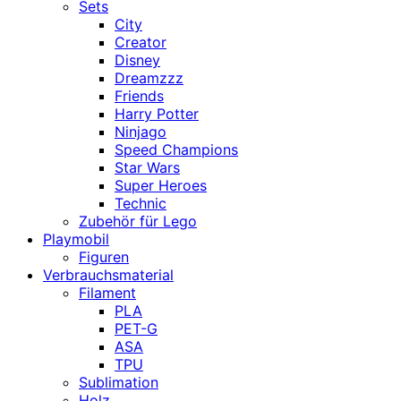
Sets
City
Creator
Disney
Dreamzzz
Friends
Harry Potter
Ninjago
Speed Champions
Star Wars
Super Heroes
Technic
Zubehör für Lego
Playmobil
Figuren
Verbrauchsmaterial
Filament
PLA
PET-G
ASA
TPU
Sublimation
Holz