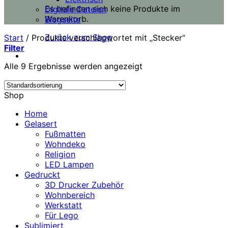
Es befinden sich keine Produkte im
Digitale Dateien
Warenkorb.
Blogseite
Zurück zum Shop
Start
/
Produkte verschlagwortet mit „Stecker“
Filter
Alle 9 Ergebnisse werden angezeigt
Shop
Home
Gelasert
Fußmatten
Wohndeko
Religion
LED Lampen
Gedruckt
3D Drucker Zubehör
Wohnbereich
Werkstatt
Für Lego
Sublimiert