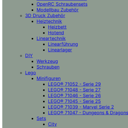
OpenRC Schraubensets
Modellbau Zubehör
3D Druck Zubehör
Heiztechnik
Heizbett
Hotend
Lineartechnik
Linearführung
Linearlager
DIY
Werkzeug
Schrauben
Lego
Minifiguren
LEGO® 71052 - Serie 29
LEGO® 71048 - Serie 27
LEGO® 71046 - Serie 26
LEGO® 71045 - Serie 25
LEGO® 71039 - Marvel Serie 2
LEGO® 71047 - Dungeons & Dragon
Sets
City