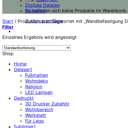
Digitale Dateien
Es befinden sich keine Produkte im Warenkorb.
Blogseite
Zurück zum Shop
Start
/
Produkte verschlagwortet mit „Wandbefestigung 
Filter
Einzelnes Ergebnis wird angezeigt
Shop
Home
Gelasert
Fußmatten
Wohndeko
Religion
LED Lampen
Gedruckt
3D Drucker Zubehör
Wohnbereich
Werkstatt
Für Lego
Sublimiert