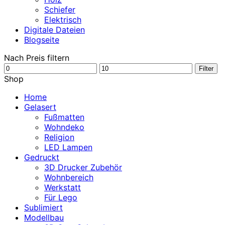
Schiefer
Elektrisch
Digitale Dateien
Blogseite
Nach Preis filtern
Min.
Max.
Filter
Preis
Preis
Shop
Home
Gelasert
Fußmatten
Wohndeko
Religion
LED Lampen
Gedruckt
3D Drucker Zubehör
Wohnbereich
Werkstatt
Für Lego
Sublimiert
Modellbau