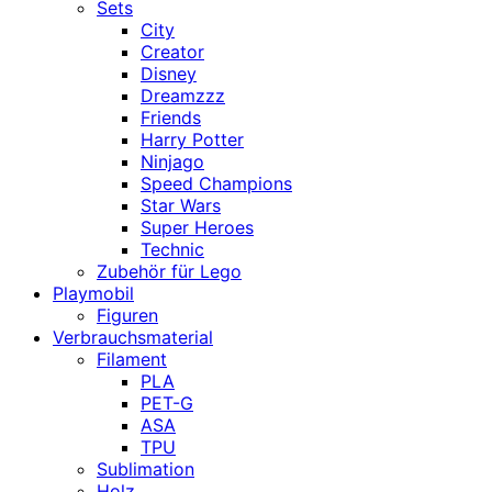
Sets
City
Creator
Disney
Dreamzzz
Friends
Harry Potter
Ninjago
Speed Champions
Star Wars
Super Heroes
Technic
Zubehör für Lego
Playmobil
Figuren
Verbrauchsmaterial
Filament
PLA
PET-G
ASA
TPU
Sublimation
Holz