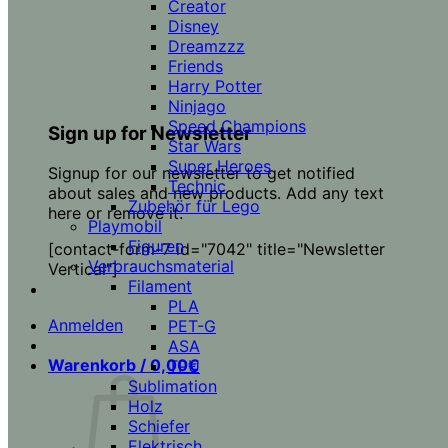
Creator
Disney
Dreamzzz
Friends
Harry Potter
Ninjago
Speed Champions
Sign up for Newsletter
Star Wars
Super Heroes
Signup for our newsletter to get notified
Technic
about sales and new products. Add any text
Zubehör für Lego
here or remove it.
Playmobil
Figuren
[contact-form-7 id="7042" title="Newsletter
Verbrauchsmaterial
Vertical"]
Filament
PLA
Anmelden
PET-G
ASA
Warenkorb /
0,00
€
TPU
Sublimation
Holz
Schiefer
Elektrisch