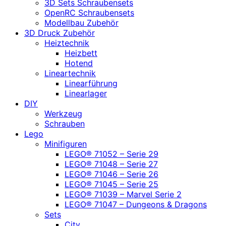
3D Sets Schraubensets
OpenRC Schraubensets
Modellbau Zubehör
3D Druck Zubehör
Heiztechnik
Heizbett
Hotend
Lineartechnik
Linearführung
Linearlager
DIY
Werkzeug
Schrauben
Lego
Minifiguren
LEGO® 71052 – Serie 29
LEGO® 71048 – Serie 27
LEGO® 71046 – Serie 26
LEGO® 71045 – Serie 25
LEGO® 71039 – Marvel Serie 2
LEGO® 71047 – Dungeons & Dragons
Sets
City