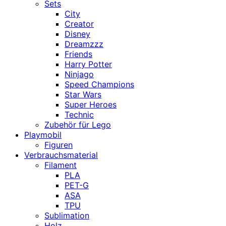
Sets
City
Creator
Disney
Dreamzzz
Friends
Harry Potter
Ninjago
Speed Champions
Star Wars
Super Heroes
Technic
Zubehör für Lego
Playmobil
Figuren
Verbrauchsmaterial
Filament
PLA
PET-G
ASA
TPU
Sublimation
Holz