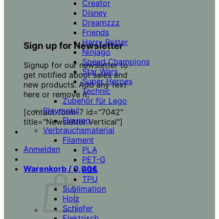
Creator
Disney
Dreamzzz
Friends
Harry Potter
Sign up for Newsletter
Ninjago
Speed Champions
Signup for our newsletter to
Star Wars
get notified about sales and
Super Heroes
new products. Add any text
Technic
here or remove it.
Zubehör für Lego
Playmobil
[contact-form-7 id="7042"
Figuren
title="Newsletter Vertical"]
Verbrauchsmaterial
Filament
Anmelden
PLA
PET-G
Warenkorb /
0,00
€
ASA
TPU
Sublimation
Holz
Schiefer
Elektrisch