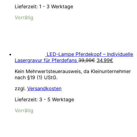
Lieferzeit:
1 - 3 Werktage
Vorrätig
LED-Lampe Pferdekopf – Individuelle
Ursprünglicher
Aktueller
Lasergravur für Pferdefans
39,99
€
34,99
€
Preis
Preis
Kein Mehrwertsteuerausweis, da Kleinunternehmer
war:
ist:
nach §19 (1) UStG.
39,99€
34,99€.
zzgl.
Versandkosten
Lieferzeit:
3 - 5 Werktage
Vorrätig