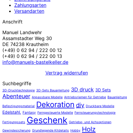
Zahlungsarten
Versandarten
Anschrift
Manuel Landwehr
Assamstadter Weg 30
DE 74238 Krautheim
(+49) 0 62 94 / 222 00 12
(+49) 0 62 94 / 222 00 13
info@manuels-bastelkeller.de
Vertrag widerrufen
Suchbegriffe
3D druck
3D Sets
3D-Drucktechnologie
3D-Sets Bauanleitung
Abenteuer
Anpassbare Modelle
Antriebsriemen für Getriebe
Bauanleitung
Dekoration
diy
Befestigungsmaterial
Druckbare Modelle
Edelstahl.
Fantasy
Ferngesteuerte Modelle
Fernsteuerungstechnologie
Geschenk
Fertigungssets
Getriebe- und Achsoptionen
Holz
Gewindesicherung
Grundlegende Kitdetails
Hobby