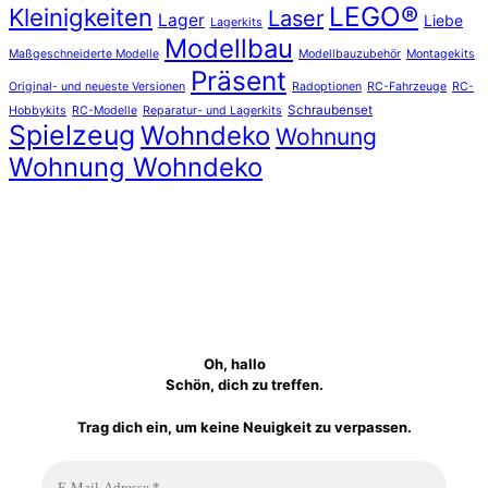
LEGO®
Kleinigkeiten
Laser
Lager
Liebe
Lagerkits
Modellbau
Maßgeschneiderte Modelle
Modellbauzubehör
Montagekits
Präsent
Original- und neueste Versionen
Radoptionen
RC-Fahrzeuge
RC-
Schraubenset
Hobbykits
RC-Modelle
Reparatur- und Lagerkits
Spielzeug
Wohndeko
Wohnung
Wohnung Wohndeko
Oh, hallo
Schön, dich zu treffen.
Trag dich ein, um keine Neuigkeit zu verpassen.