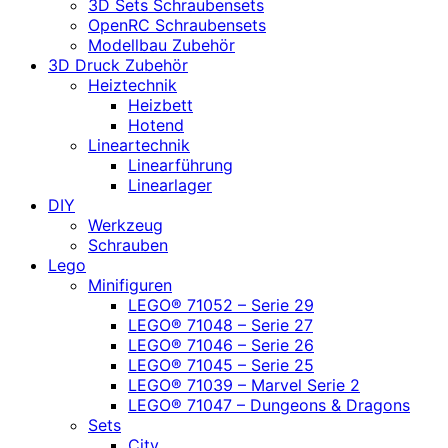
3D Sets Schraubensets
OpenRC Schraubensets
Modellbau Zubehör
3D Druck Zubehör
Heiztechnik
Heizbett
Hotend
Lineartechnik
Linearführung
Linearlager
DIY
Werkzeug
Schrauben
Lego
Minifiguren
LEGO® 71052 – Serie 29
LEGO® 71048 – Serie 27
LEGO® 71046 – Serie 26
LEGO® 71045 – Serie 25
LEGO® 71039 – Marvel Serie 2
LEGO® 71047 – Dungeons & Dragons
Sets
City