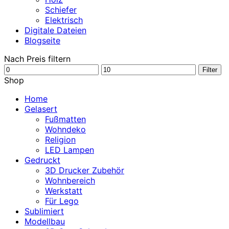
Schiefer
Elektrisch
Digitale Dateien
Blogseite
Nach Preis filtern
Min.
Max.
Filter
Preis
Preis
Shop
Home
Gelasert
Fußmatten
Wohndeko
Religion
LED Lampen
Gedruckt
3D Drucker Zubehör
Wohnbereich
Werkstatt
Für Lego
Sublimiert
Modellbau