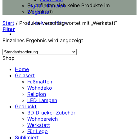
Es befinden sich keine Produkte im
Digitale Dateien
Warenkorb.
Blogseite
Zurück zum Shop
Start
/
Produkte verschlagwortet mit „Werkstatt“
Filter
Einzelnes Ergebnis wird angezeigt
Shop
Home
Gelasert
Fußmatten
Wohndeko
Religion
LED Lampen
Gedruckt
3D Drucker Zubehör
Wohnbereich
Werkstatt
Für Lego
Sublimiert