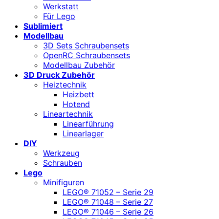
Werkstatt
Für Lego
Sublimiert
Modellbau
3D Sets Schraubensets
OpenRC Schraubensets
Modellbau Zubehör
3D Druck Zubehör
Heiztechnik
Heizbett
Hotend
Lineartechnik
Linearführung
Linearlager
DIY
Werkzeug
Schrauben
Lego
Minifiguren
LEGO® 71052 – Serie 29
LEGO® 71048 – Serie 27
LEGO® 71046 – Serie 26