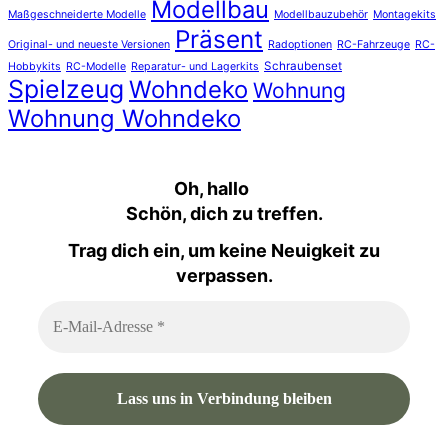
Modellbau
Maßgeschneiderte Modelle
Modellbauzubehör
Montagekits
Präsent
Original- und neueste Versionen
Radoptionen
RC-Fahrzeuge
RC-
Schraubenset
Hobbykits
RC-Modelle
Reparatur- und Lagerkits
Spielzeug
Wohndeko
Wohnung
Wohnung Wohndeko
Oh, hallo
Schön, dich zu treffen.
Trag dich ein, um keine Neuigkeit zu
verpassen.