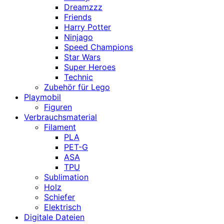
Dreamzzz
Friends
Harry Potter
Ninjago
Speed Champions
Star Wars
Super Heroes
Technic
Zubehör für Lego
Playmobil
Figuren
Verbrauchsmaterial
Filament
PLA
PET-G
ASA
TPU
Sublimation
Holz
Schiefer
Elektrisch
Digitale Dateien