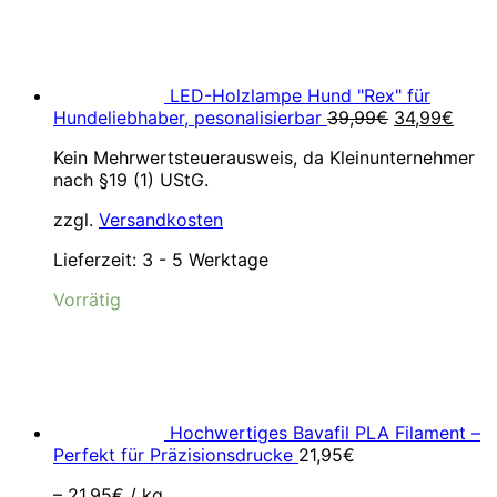
LED-Holzlampe Hund "Rex" für
Ursprünglic
Aktue
Hundeliebhaber, pesonalisierbar
39,99
€
34,99
€
Preis
Preis
Kein Mehrwertsteuerausweis, da Kleinunternehmer
war:
ist:
nach §19 (1) UStG.
39,99€
34,9
zzgl.
Versandkosten
Lieferzeit:
3 - 5 Werktage
Vorrätig
Hochwertiges Bavafil PLA Filament –
Perfekt für Präzisionsdrucke
21,95
€
–
21,95
€
/
kg