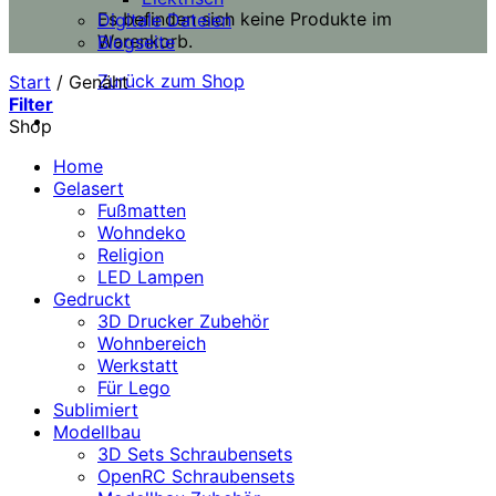
Es befinden sich keine Produkte im
Digitale Dateien
Warenkorb.
Blogseite
Zurück zum Shop
Start
/
Genäht
Filter
Shop
Home
Gelasert
Fußmatten
Wohndeko
Religion
LED Lampen
Gedruckt
3D Drucker Zubehör
Wohnbereich
Werkstatt
Für Lego
Sublimiert
Modellbau
3D Sets Schraubensets
OpenRC Schraubensets