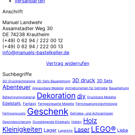
Versandarten
Anschrift
Manuel Landwehr
Assamstadter Weg 30
DE 74238 Krautheim
(+49) 0 62 94 / 222 00 12
(+49) 0 62 94 / 222 00 13
info@manuels-bastelkeller.de
Vertrag widerrufen
Suchbegriffe
3D druck
3D Sets
3D-Drucktechnologie
3D-Sets Bauanleitung
Abenteuer
Anpassbare Modelle
Antriebsriemen für Getriebe
Bauanleitung
Dekoration
diy
Befestigungsmaterial
Druckbare Modelle
Edelstahl.
Fantasy
Ferngesteuerte Modelle
Fernsteuerungstechnologie
Geschenk
Fertigungssets
Getriebe- und Achsoptionen
Holz
Gewindesicherung
Grundlegende Kitdetails
Hobby
LEGO®
Kleinigkeiten
Laser
Lager
Liebe
Lagerkits