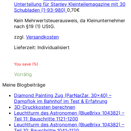
Unterteilung für Stanley Kleinteilemagazine mit 30
Schubladen (1-93-980)
0,70
€
Kein Mehrwertsteuerausweis, da Kleinunternehmer
nach §19 (1) UStG.
zzgl.
Versandkosten
Lieferzeit:
Individualisiert
You save
(
%)
Vorrätig
Meine Blogbeiträge
Diamond Painting Zug (ParNarZar, 30×40) –
Dampflok im Bahnhof im Test & Erfahrung
3D-Druckkosten berechnen
Leuchtturm des Astronomen (BlueBrixx 104382) –
Teil 11: Bauschritte 1121-1200
Leuchtturm des Astronomen (BlueBrixx 104382) –
Teil 10: Bauschritte 1041-1120