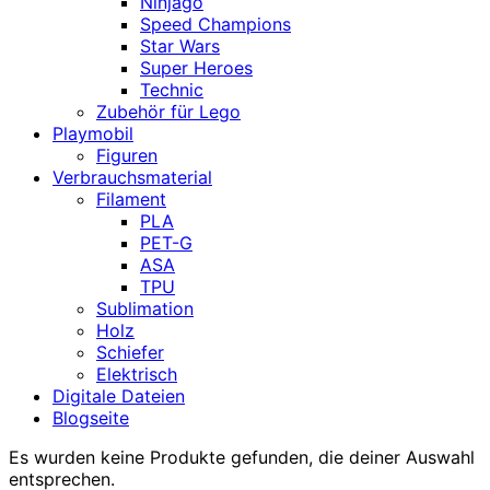
Ninjago
Speed Champions
Star Wars
Super Heroes
Technic
Zubehör für Lego
Playmobil
Figuren
Verbrauchsmaterial
Filament
PLA
PET-G
ASA
TPU
Sublimation
Holz
Schiefer
Elektrisch
Digitale Dateien
Blogseite
Es wurden keine Produkte gefunden, die deiner Auswahl
entsprechen.