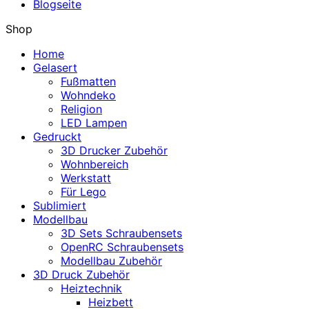
Blogseite
Shop
Home
Gelasert
Fußmatten
Wohndeko
Religion
LED Lampen
Gedruckt
3D Drucker Zubehör
Wohnbereich
Werkstatt
Für Lego
Sublimiert
Modellbau
3D Sets Schraubensets
OpenRC Schraubensets
Modellbau Zubehör
3D Druck Zubehör
Heiztechnik
Heizbett