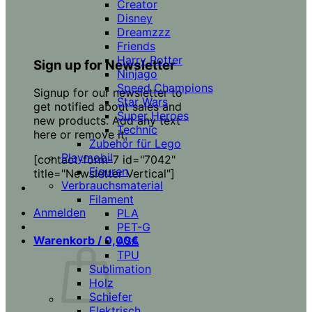
Creator
Disney
Dreamzzz
Friends
Harry Potter
Sign up for Newsletter
Ninjago
Speed Champions
Signup for our newsletter to
Star Wars
get notified about sales and
Super Heroes
new products. Add any text
Technic
here or remove it.
Zubehör für Lego
Playmobil
[contact-form-7 id="7042"
Figuren
title="Newsletter Vertical"]
Verbrauchsmaterial
Filament
Anmelden
PLA
PET-G
Warenkorb /
0,00
€
ASA
TPU
Sublimation
Holz
Schiefer
Elektrisch