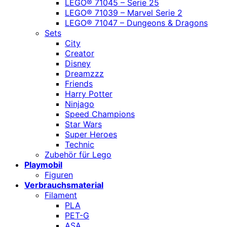
LEGO® 71045 – Serie 25
LEGO® 71039 – Marvel Serie 2
LEGO® 71047 – Dungeons & Dragons
Sets
City
Creator
Disney
Dreamzzz
Friends
Harry Potter
Ninjago
Speed Champions
Star Wars
Super Heroes
Technic
Zubehör für Lego
Playmobil
Figuren
Verbrauchsmaterial
Filament
PLA
PET-G
ASA