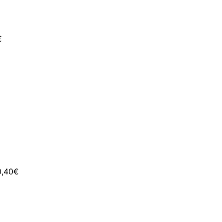
€
0,40
€