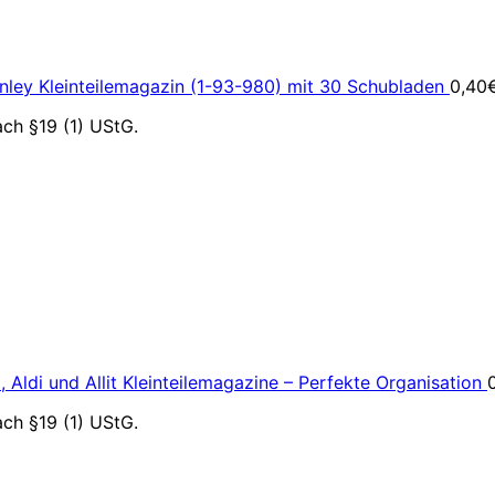
nley Kleinteilemagazin (1-93-980) mit 30 Schubladen
0,40
ch §19 (1) UStG.
 Aldi und Allit Kleinteilemagazine – Perfekte Organisation
ch §19 (1) UStG.