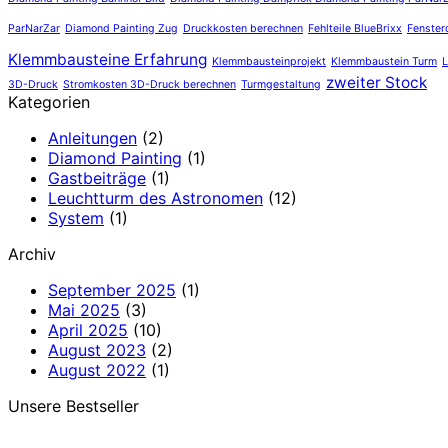
ParNarZar
Diamond Painting Zug
Druckkosten berechnen
Fehlteile BlueBrixx
Fenster
Klemmbausteine Erfahrung
Klemmbausteinprojekt
Klemmbaustein Turm
L
zweiter Stock
3D-Druck
Stromkosten 3D-Druck berechnen
Turmgestaltung
Kategorien
Anleitungen
(2)
Diamond Painting
(1)
Gastbeiträge
(1)
Leuchtturm des Astronomen
(12)
System
(1)
Archiv
September 2025
(1)
Mai 2025
(3)
April 2025
(10)
August 2023
(2)
August 2022
(1)
Unsere Bestseller