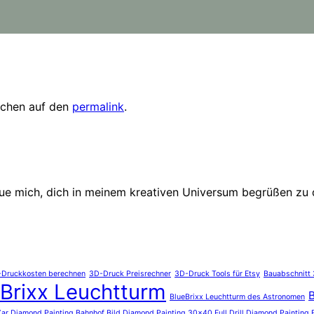
eichen auf den
permalink
.
eue mich, dich in meinem kreativen Universum begrüßen zu 
Druckkosten berechnen
3D-Druck Preisrechner
3D-Druck Tools für Etsy
Bauabschnitt 
Brixx Leuchtturm
B
BlueBrixx Leuchtturm des Astronomen
r Diamond Painting Bahnhof Bild Diamond Painting 30x40 Full Drill Diamond Painting 