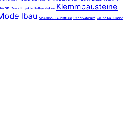
Klemmbausteine
 für 3D-Druck Projekte
Ketten kleben
Modellbau
Modellbau Leuchtturm
Observatorium
Online Kalkulation