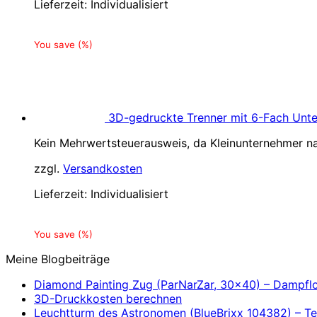
Lieferzeit:
Individualisiert
You save
(
%)
3D-gedruckte Trenner mit 6-Fach Unter
Kein Mehrwertsteuerausweis, da Kleinunternehmer na
zzgl.
Versandkosten
Lieferzeit:
Individualisiert
You save
(
%)
Meine Blogbeiträge
Diamond Painting Zug (ParNarZar, 30×40) – Dampflo
3D-Druckkosten berechnen
Leuchtturm des Astronomen (BlueBrixx 104382) – Teil