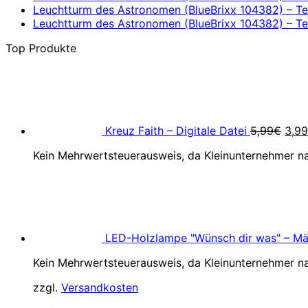
Leuchtturm des Astronomen (BlueBrixx 104382) – Tei
Leuchtturm des Astronomen (BlueBrixx 104382) – Tei
Top Produkte
Ursp
Prei
war:
5,9
Kreuz Faith – Digitale Datei
5,99
€
3,99
Kein Mehrwertsteuerausweis, da Kleinunternehmer na
LED-Holzlampe "Wünsch dir was" – M
Kein Mehrwertsteuerausweis, da Kleinunternehmer na
zzgl.
Versandkosten