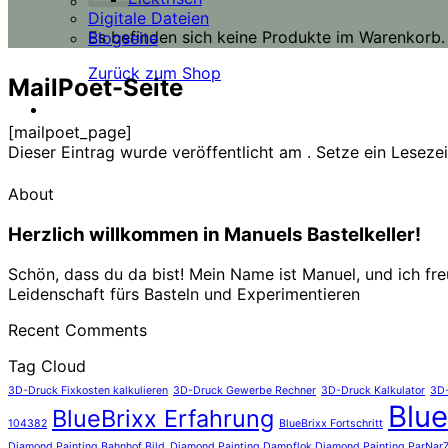
Digitale Dateien
Es befinden sich keine Produkte im Warenkorb.
Blogseite
Zurück zum Shop
MailPoet-Seite
[mailpoet_page]
Dieser Eintrag wurde veröffentlicht am . Setze ein Lesez
About
Herzlich willkommen in Manuels Bastelkeller!
Schön, dass du da bist! Mein Name ist Manuel, und ich fr
Leidenschaft fürs Basteln und Experimentieren
Recent Comments
Tag Cloud
3D-Druck Fixkosten kalkulieren
3D-Druck Gewerbe Rechner
3D-Druck Kalkulator
3D-
Blue
BlueBrixx Erfahrung
104382
BlueBrixx Fortschritt
Diamond Painting Bahnhof Bild
Diamond Painting Dampflok Diamond Painting ParNarZa