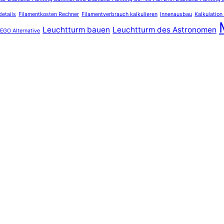
details
Filamentkosten Rechner
Filamentverbrauch kalkulieren
Innenausbau
Kalkulation
Leuchtturm bauen
Leuchtturm des Astronomen
EGO Alternative