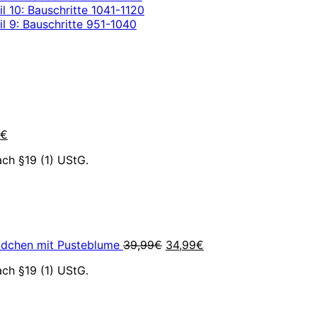
l 10: Bauschritte 1041-1120
l 9: Bauschritte 951-1040
rünglicher
Aktueller
s
Preis
ist:
9€
3,99€.
€
ch §19 (1) UStG.
Ursprünglicher
Aktueller
Preis
Preis
war:
ist:
39,99€
34,99€.
ädchen mit Pusteblume
39,99
€
34,99
€
ch §19 (1) UStG.