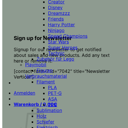
Creator
Disney
Dreamzzz
Friends
Harry Potter
Ninjago
Speed Champions
Sign up for Newsletter
Star Wars
Super Heroes
Signup for our newsletter to get notified
Technic
about sales and new products. Add any text
Zubehör für Lego
here or remove it.
Playmobil
Figuren
[contact-form-7 id="7042" title="Newsletter
Verbrauchsmaterial
Vertical"]
Filament
PLA
Anmelden
PET-G
ASA
Warenkorb /
0,00
€
TPU
Sublimation
Holz
Schiefer
Elektrisch