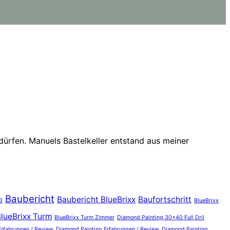
dürfen. Manuels Bastelkeller entstand aus meiner
Baubericht
Baubericht BlueBrixx
Baufortschritt
3
BlueBrixx
lueBrixx Turm
BlueBrixx Turm Zimmer
Diamond Painting 30x40 Full Dril
Erfahrungen / Review
Diamond Painting Erfahrungen / Review
Diamond Painting