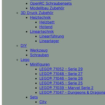
OpenRC Schraubensets
Modellbau Zubehör
3D Druck Zubehör
Heiztechnik
Heizbett
Hotend
Lineartechnik
Linearführung
Linearlager
DIY
Werkzeug
Schrauben
Lego
Minifiguren
LEGO® 71052 - Serie 29
LEGO® 71048 - Serie 27
LEGO® 71046 - Serie 26
LEGO® 71045 - Serie 25
LEGO® 71039 - Marvel Serie 2
LEGO® 71047 - Dungeons & Dragon
Sets
City