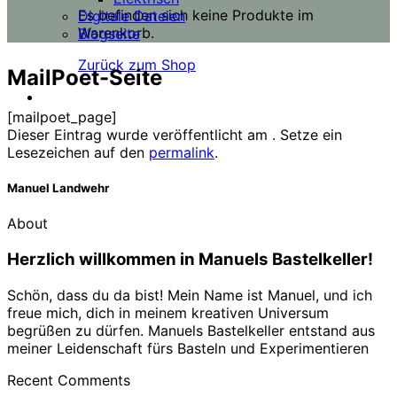
Es befinden sich keine Produkte im
Digitale Dateien
Warenkorb.
Blogseite
Zurück zum Shop
MailPoet-Seite
[mailpoet_page]
Dieser Eintrag wurde veröffentlicht am . Setze ein
Lesezeichen auf den
permalink
.
Manuel Landwehr
About
Herzlich willkommen in Manuels Bastelkeller!
Schön, dass du da bist! Mein Name ist Manuel, und ich
freue mich, dich in meinem kreativen Universum
begrüßen zu dürfen. Manuels Bastelkeller entstand aus
meiner Leidenschaft fürs Basteln und Experimentieren
Recent Comments