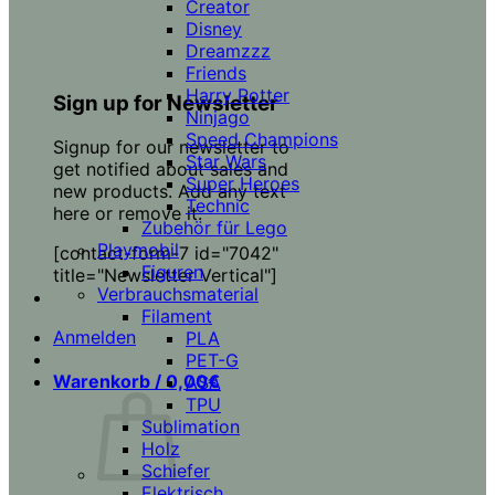
Creator
Disney
Dreamzzz
Friends
Harry Potter
Sign up for Newsletter
Ninjago
Speed Champions
Signup for our newsletter to
Star Wars
get notified about sales and
Super Heroes
new products. Add any text
Technic
here or remove it.
Zubehör für Lego
Playmobil
[contact-form-7 id="7042"
Figuren
title="Newsletter Vertical"]
Verbrauchsmaterial
Filament
Anmelden
PLA
PET-G
Warenkorb /
0,00
€
ASA
TPU
Sublimation
Holz
Schiefer
Elektrisch