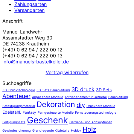
Zahlungsarten
Versandarten
Anschrift
Manuel Landwehr
Assamstadter Weg 30
DE 74238 Krautheim
(+49) 0 62 94 / 222 00 12
(+49) 0 62 94 / 222 00 13
info@manuels-bastelkeller.de
Vertrag widerrufen
Suchbegriffe
3D druck
3D Sets
3D-Drucktechnologie
3D-Sets Bauanleitung
Abenteuer
Anpassbare Modelle
Antriebsriemen für Getriebe
Bauanleitung
Dekoration
diy
Befestigungsmaterial
Druckbare Modelle
Edelstahl.
Fantasy
Ferngesteuerte Modelle
Fernsteuerungstechnologie
Geschenk
Fertigungssets
Getriebe- und Achsoptionen
Holz
Gewindesicherung
Grundlegende Kitdetails
Hobby