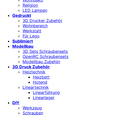
Religion
LED Lampen
Gedruckt
3D Drucker Zubehör
Wohnbereich
Werkstatt
Für Lego
Sublimiert
Modellbau
3D Sets Schraubensets
OpenRC Schraubensets
Modellbau Zubehör
3D Druck Zubehör
Heiztechnik
Heizbett
Hotend
Lineartechnik
Linearführung
Linearlager
DIY
Werkzeug
Schrauben