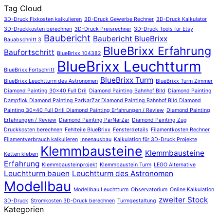
Tag Cloud
3D-Druck Fixkosten kalkulieren
3D-Druck Gewerbe Rechner
3D-Druck Kalkulator
3D-Druckkosten berechnen
3D-Druck Preisrechner
3D-Druck Tools für Etsy
Baubericht
Baubericht BlueBrixx
Bauabschnitt 3
BlueBrixx Erfahrung
Baufortschritt
BlueBrixx 104382
BlueBrixx Leuchtturm
BlueBrixx Fortschritt
BlueBrixx Turm
BlueBrixx Leuchtturm des Astronomen
BlueBrixx Turm Zimmer
Diamond Painting 30x40 Full Dril
Diamond Painting Bahnhof Bild
Diamond Painting
Dampflok Diamond Painting ParNarZar Diamond Painting Bahnhof Bild Diamond
Painting 30x40 Full Drill Diamond Painting Erfahrungen / Review
Diamond Painting
Erfahrungen / Review
Diamond Painting ParNarZar
Diamond Painting Zug
Druckkosten berechnen
Fehlteile BlueBrixx
Fensterdetails
Filamentkosten Rechner
Filamentverbrauch kalkulieren
Innenausbau
Kalkulation für 3D-Druck Projekte
Klemmbausteine
Klemmbausteine
Ketten kleben
Erfahrung
Klemmbausteinprojekt
Klemmbaustein Turm
LEGO Alternative
Leuchtturm bauen
Leuchtturm des Astronomen
Modellbau
Modellbau Leuchtturm
Observatorium
Online Kalkulation
zweiter Stock
3D-Druck
Stromkosten 3D-Druck berechnen
Turmgestaltung
Kategorien