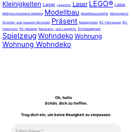
LEGO®
Kleinigkeiten
Laser
Lager
Liebe
Lagerkits
Modellbau
Maßgeschneiderte Modelle
Modellbauzubehör
Montagekits
Präsent
Original- und neueste Versionen
Radoptionen
RC-Fahrzeuge
RC-
Schraubenset
Hobbykits
RC-Modelle
Reparatur- und Lagerkits
Spielzeug
Wohndeko
Wohnung
Wohnung Wohndeko
Oh, hallo
Schön, dich zu treffen.
Trag dich ein, um keine Neuigkeit zu verpassen.