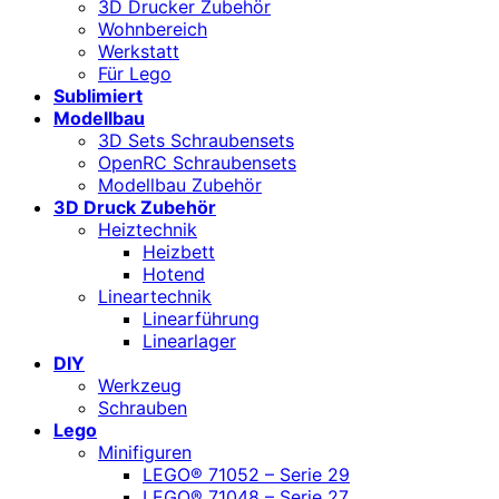
3D Drucker Zubehör
Wohnbereich
Werkstatt
Für Lego
Sublimiert
Modellbau
3D Sets Schraubensets
OpenRC Schraubensets
Modellbau Zubehör
3D Druck Zubehör
Heiztechnik
Heizbett
Hotend
Lineartechnik
Linearführung
Linearlager
DIY
Werkzeug
Schrauben
Lego
Minifiguren
LEGO® 71052 – Serie 29
LEGO® 71048 – Serie 27