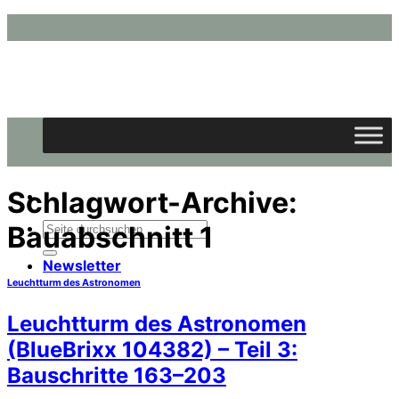
Zum
Inhalt
springen
Schlagwort-Archive:
Suchen
Bauabschnitt 1
nach:
Newsletter
Leuchtturm des Astronomen
Leuchtturm des Astronomen
(BlueBrixx 104382) – Teil 3:
Bauschritte 163–203