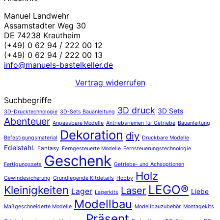
Manuel Landwehr
Assamstadter Weg 30
DE 74238 Krautheim
(+49) 0 62 94 / 222 00 12
(+49) 0 62 94 / 222 00 13
info@manuels-bastelkeller.de
Vertrag widerrufen
Suchbegriffe
3D druck
3D Sets
3D-Drucktechnologie
3D-Sets Bauanleitung
Abenteuer
Anpassbare Modelle
Antriebsriemen für Getriebe
Bauanleitung
Dekoration
diy
Befestigungsmaterial
Druckbare Modelle
Edelstahl.
Fantasy
Ferngesteuerte Modelle
Fernsteuerungstechnologie
Geschenk
Fertigungssets
Getriebe- und Achsoptionen
Holz
Gewindesicherung
Grundlegende Kitdetails
Hobby
LEGO®
Kleinigkeiten
Laser
Lager
Liebe
Lagerkits
Modellbau
Maßgeschneiderte Modelle
Modellbauzubehör
Montagekits
Präsent