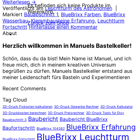
Weiterlesen
→
Es befinden sich keine Produkte im
Veröffentlicht am
Leuchtturm des Astronomen
|
Warenkorb.
Markiert
Bauabschnitt 1
,
BlueBrixx Farben
,
BlueBrixx
Wasserbau
,
Klemmbausteine Erfahrung
,
Leuchtturm
Zurück zum Shop
Fortschritt
Hinterlasse einen Kommentar
About
Herzlich willkommen in Manuels Bastelkeller!
Schön, dass du da bist! Mein Name ist Manuel, und ich
freue mich, dich in meinem kreativen Universum
begrüßen zu dürfen. Manuels Bastelkeller entstand aus
meiner Leidenschaft fürs Basteln und Experimentieren
Recent Comments
Tag Cloud
3D-Druck Fixkosten kalkulieren
3D-Druck Gewerbe Rechner
3D-Druck Kalkulator
3D-Druckkosten berechnen
3D-Druck Preisrechner
3D-Druck Tools für Etsy
Baubericht
Baubericht BlueBrixx
Bauabschnitt 3
BlueBrixx Erfahrung
Baufortschritt
BlueBrixx 104382
BlueBrixx Leuchtturm
BlueBrixx Fortschritt