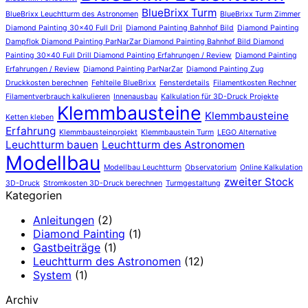
BlueBrixx Turm
BlueBrixx Leuchtturm des Astronomen
BlueBrixx Turm Zimmer
Diamond Painting 30x40 Full Dril
Diamond Painting Bahnhof Bild
Diamond Painting
Dampflok Diamond Painting ParNarZar Diamond Painting Bahnhof Bild Diamond
Painting 30x40 Full Drill Diamond Painting Erfahrungen / Review
Diamond Painting
Erfahrungen / Review
Diamond Painting ParNarZar
Diamond Painting Zug
Druckkosten berechnen
Fehlteile BlueBrixx
Fensterdetails
Filamentkosten Rechner
Filamentverbrauch kalkulieren
Innenausbau
Kalkulation für 3D-Druck Projekte
Klemmbausteine
Klemmbausteine
Ketten kleben
Erfahrung
Klemmbausteinprojekt
Klemmbaustein Turm
LEGO Alternative
Leuchtturm bauen
Leuchtturm des Astronomen
Modellbau
Modellbau Leuchtturm
Observatorium
Online Kalkulation
zweiter Stock
3D-Druck
Stromkosten 3D-Druck berechnen
Turmgestaltung
Kategorien
Anleitungen
(2)
Diamond Painting
(1)
Gastbeiträge
(1)
Leuchtturm des Astronomen
(12)
System
(1)
Archiv