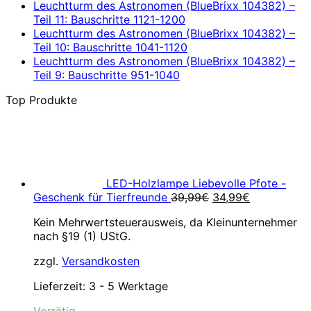
Leuchtturm des Astronomen (BlueBrixx 104382) –
Teil 11: Bauschritte 1121-1200
Leuchtturm des Astronomen (BlueBrixx 104382) –
Teil 10: Bauschritte 1041-1120
Leuchtturm des Astronomen (BlueBrixx 104382) –
Teil 9: Bauschritte 951-1040
Top Produkte
LED-Holzlampe Liebevolle Pfote -
Ursprünglicher
Aktueller
Geschenk für Tierfreunde
39,99
€
34,99
€
Preis
Preis
Kein Mehrwertsteuerausweis, da Kleinunternehmer
war:
ist:
nach §19 (1) UStG.
39,99€
34,99€.
zzgl.
Versandkosten
Lieferzeit:
3 - 5 Werktage
Vorrätig