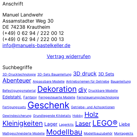
Anschrift
Manuel Landwehr
Assamstadter Weg 30
DE 74238 Krautheim
(+49) 0 62 94 / 222 00 12
(+49) 0 62 94 / 222 00 13
info@manuels-bastelkeller.de
Vertrag widerrufen
Suchbegriffe
3D druck
3D Sets
3D-Drucktechnologie
3D-Sets Bauanleitung
Abenteuer
Anpassbare Modelle
Antriebsriemen für Getriebe
Bauanleitung
Dekoration
diy
Befestigungsmaterial
Druckbare Modelle
Edelstahl.
Fantasy
Ferngesteuerte Modelle
Fernsteuerungstechnologie
Geschenk
Fertigungssets
Getriebe- und Achsoptionen
Holz
Gewindesicherung
Grundlegende Kitdetails
Hobby
LEGO®
Kleinigkeiten
Laser
Lager
Liebe
Lagerkits
Modellbau
Maßgeschneiderte Modelle
Modellbauzubehör
Montagekits