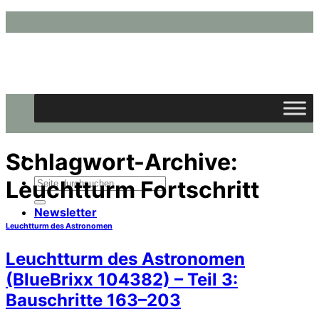
Zum
Inhalt
springen
Schlagwort-Archive:
Suchen
Leuchtturm Fortschritt
nach:
Newsletter
Leuchtturm des Astronomen
Leuchtturm des Astronomen
(BlueBrixx 104382) – Teil 3:
Bauschritte 163–203