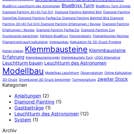
BlueBrixx Turm
BlueBrixx Leuchtturm des Astronomen
BlueBrixx Turm Zimmer
Diamond Painting 30x40 Full Dril
Diamond Painting Bahnhof Bild
Diamond Painting
Dampflok Diamond Painting ParNarZar Diamond Painting Bahnhof Bild Diamond
Painting 30x40 Full Drill Diamond Painting Erfahrungen / Review
Diamond Painting
Erfahrungen / Review
Diamond Painting ParNarZar
Diamond Painting Zug
Druckkosten berechnen
Fehlteile BlueBrixx
Fensterdetails
Filamentkosten Rechner
Filamentverbrauch kalkulieren
Innenausbau
Kalkulation für 3D-Druck Projekte
Klemmbausteine
Klemmbausteine
Ketten kleben
Erfahrung
Klemmbausteinprojekt
Klemmbaustein Turm
LEGO Alternative
Leuchtturm bauen
Leuchtturm des Astronomen
Modellbau
Modellbau Leuchtturm
Observatorium
Online Kalkulation
zweiter Stock
3D-Druck
Stromkosten 3D-Druck berechnen
Turmgestaltung
Kategorien
Anleitungen
(2)
Diamond Painting
(1)
Gastbeiträge
(1)
Leuchtturm des Astronomen
(12)
System
(1)
Archiv