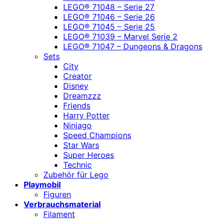
LEGO® 71048 – Serie 27
LEGO® 71046 – Serie 26
LEGO® 71045 – Serie 25
LEGO® 71039 – Marvel Serie 2
LEGO® 71047 – Dungeons & Dragons
Sets
City
Creator
Disney
Dreamzzz
Friends
Harry Potter
Ninjago
Speed Champions
Star Wars
Super Heroes
Technic
Zubehör für Lego
Playmobil
Figuren
Verbrauchsmaterial
Filament