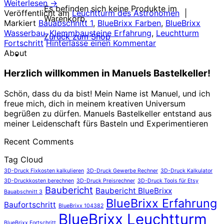
Weiterlesen
→
Es befinden sich keine Produkte im
Veröffentlicht am
Leuchtturm des Astronomen
|
Warenkorb.
Markiert
Bauabschnitt 1
,
BlueBrixx Farben
,
BlueBrixx
Wasserbau
,
Klemmbausteine Erfahrung
,
Leuchtturm
Zurück zum Shop
Fortschritt
Hinterlasse einen Kommentar
About
Herzlich willkommen in Manuels Bastelkeller!
Schön, dass du da bist! Mein Name ist Manuel, und ich
freue mich, dich in meinem kreativen Universum
begrüßen zu dürfen. Manuels Bastelkeller entstand aus
meiner Leidenschaft fürs Basteln und Experimentieren
Recent Comments
Tag Cloud
3D-Druck Fixkosten kalkulieren
3D-Druck Gewerbe Rechner
3D-Druck Kalkulator
3D-Druckkosten berechnen
3D-Druck Preisrechner
3D-Druck Tools für Etsy
Baubericht
Baubericht BlueBrixx
Bauabschnitt 3
BlueBrixx Erfahrung
Baufortschritt
BlueBrixx 104382
BlueBrixx Leuchtturm
BlueBrixx Fortschritt