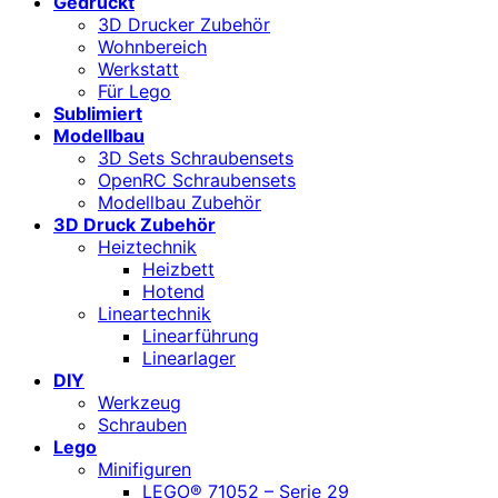
Gedruckt
3D Drucker Zubehör
Wohnbereich
Werkstatt
Für Lego
Sublimiert
Modellbau
3D Sets Schraubensets
OpenRC Schraubensets
Modellbau Zubehör
3D Druck Zubehör
Heiztechnik
Heizbett
Hotend
Lineartechnik
Linearführung
Linearlager
DIY
Werkzeug
Schrauben
Lego
Minifiguren
LEGO® 71052 – Serie 29