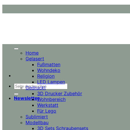
Zum
Inhalt
springen
Home
Gelasert
Fußmatten
Wohndeko
Religion
LED Lampen
Suchen
Gedruckt
nach:
3D Drucker Zubehör
Newsletter
Wohnbereich
Werkstatt
Für Lego
Sublimiert
Modellbau
3D Sets Schraubensets