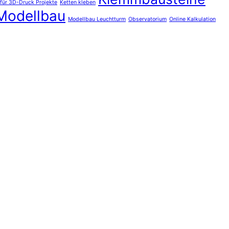
 für 3D-Druck Projekte
Ketten kleben
Modellbau
Modellbau Leuchtturm
Observatorium
Online Kalkulation