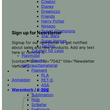
Creator
Disney
Dreamzzz
Friends
Harry Potter
Ninjago
Speed Champions
Sign up for Newsletter
Star Wars
Super Heroes
Signup for our newsletter to get notified
Technic
about sales and new products. Add any text
Zubehör für Lego
here or remove it.
Playmobil
Figuren
[contact-form-7 id="7042" title="Newsletter
Verbrauchsmaterial
Vertical"]
Filament
PLA
Anmelden
PET-G
ASA
Warenkorb /
0,00
€
TPU
Sublimation
Holz
Schiefer
Elektrisch