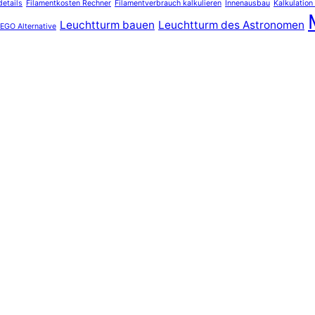
details
Filamentkosten Rechner
Filamentverbrauch kalkulieren
Innenausbau
Kalkulation
Leuchtturm bauen
Leuchtturm des Astronomen
EGO Alternative