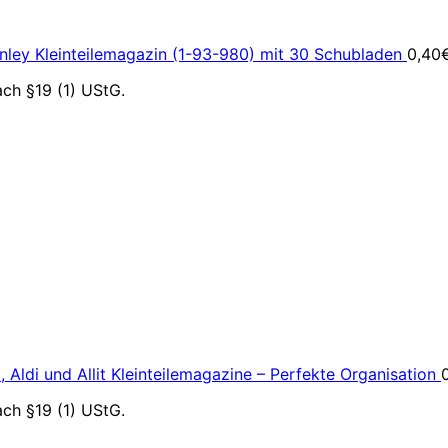
nley Kleinteilemagazin (1-93-980) mit 30 Schubladen
0,40
ch §19 (1) UStG.
 Aldi und Allit Kleinteilemagazine – Perfekte Organisation
ch §19 (1) UStG.