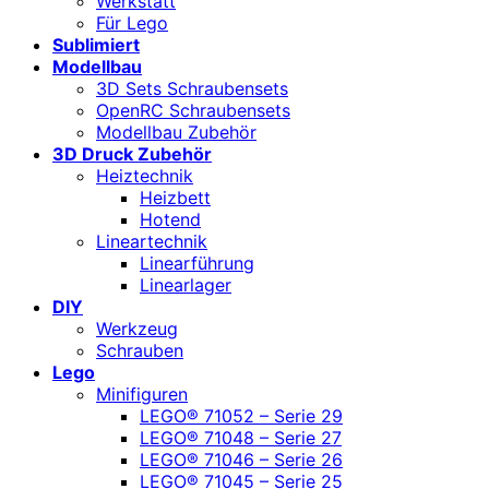
Werkstatt
Für Lego
Sublimiert
Modellbau
3D Sets Schraubensets
OpenRC Schraubensets
Modellbau Zubehör
3D Druck Zubehör
Heiztechnik
Heizbett
Hotend
Lineartechnik
Linearführung
Linearlager
DIY
Werkzeug
Schrauben
Lego
Minifiguren
LEGO® 71052 – Serie 29
LEGO® 71048 – Serie 27
LEGO® 71046 – Serie 26
LEGO® 71045 – Serie 25