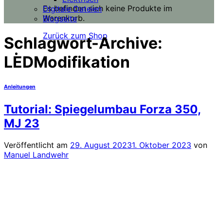
Es befinden sich keine Produkte im
Digitale Dateien
Warenkorb.
Blogseite
Zurück zum Shop
Schlagwort-Archive:
LEDModifikation
Anleitungen
Tutorial: Spiegelumbau Forza 350,
MJ 23
Veröffentlicht am
29. August 2023
1. Oktober 2023
von
Manuel Landwehr