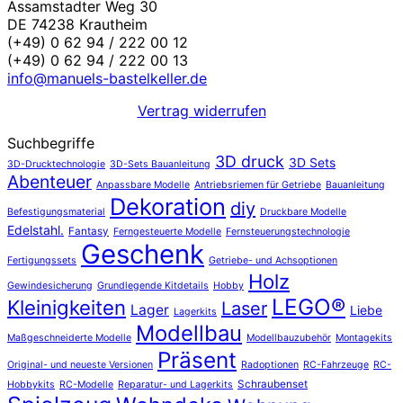
Assamstadter Weg 30
DE 74238 Krautheim
(+49) 0 62 94 / 222 00 12
(+49) 0 62 94 / 222 00 13
info@manuels-bastelkeller.de
Vertrag widerrufen
Suchbegriffe
3D druck
3D Sets
3D-Drucktechnologie
3D-Sets Bauanleitung
Abenteuer
Anpassbare Modelle
Antriebsriemen für Getriebe
Bauanleitung
Dekoration
diy
Befestigungsmaterial
Druckbare Modelle
Edelstahl.
Fantasy
Ferngesteuerte Modelle
Fernsteuerungstechnologie
Geschenk
Fertigungssets
Getriebe- und Achsoptionen
Holz
Gewindesicherung
Grundlegende Kitdetails
Hobby
LEGO®
Kleinigkeiten
Laser
Lager
Liebe
Lagerkits
Modellbau
Maßgeschneiderte Modelle
Modellbauzubehör
Montagekits
Präsent
Original- und neueste Versionen
Radoptionen
RC-Fahrzeuge
RC-
Schraubenset
Hobbykits
RC-Modelle
Reparatur- und Lagerkits