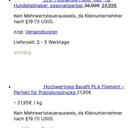
Ursprünglic
Aktue
Hundeliebhaber, pesonalisierbar
39,99
€
34,99
€
Preis
Preis
Kein Mehrwertsteuerausweis, da Kleinunternehmer
war:
ist:
nach §19 (1) UStG.
39,99€
34,9
zzgl.
Versandkosten
Lieferzeit:
3 - 5 Werktage
Vorrätig
Hochwertiges Bavafil PLA Filament –
Perfekt für Präzisionsdrucke
21,95
€
–
21,95
€
/
kg
Kein Mehrwertsteuerausweis, da Kleinunternehmer
nach §19 (1) UStG.