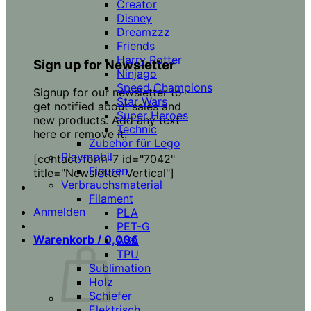
Creator
Disney
Dreamzzz
Friends
Harry Potter
Sign up for Newsletter
Ninjago
Speed Champions
Signup for our newsletter to
Star Wars
get notified about sales and
Super Heroes
new products. Add any text
Technic
here or remove it.
Zubehör für Lego
Playmobil
[contact-form-7 id="7042"
Figuren
title="Newsletter Vertical"]
Verbrauchsmaterial
Filament
Anmelden
PLA
PET-G
Warenkorb /
0,00
€
ASA
TPU
Sublimation
Holz
Schiefer
Elektrisch