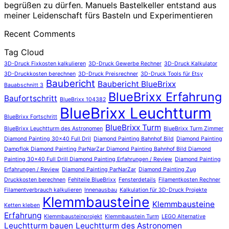
begrüßen zu dürfen. Manuels Bastelkeller entstand aus
meiner Leidenschaft fürs Basteln und Experimentieren
Recent Comments
Tag Cloud
3D-Druck Fixkosten kalkulieren
3D-Druck Gewerbe Rechner
3D-Druck Kalkulator
3D-Druckkosten berechnen
3D-Druck Preisrechner
3D-Druck Tools für Etsy
Baubericht
Baubericht BlueBrixx
Bauabschnitt 3
BlueBrixx Erfahrung
Baufortschritt
BlueBrixx 104382
BlueBrixx Leuchtturm
BlueBrixx Fortschritt
BlueBrixx Turm
BlueBrixx Leuchtturm des Astronomen
BlueBrixx Turm Zimmer
Diamond Painting 30x40 Full Dril
Diamond Painting Bahnhof Bild
Diamond Painting
Dampflok Diamond Painting ParNarZar Diamond Painting Bahnhof Bild Diamond
Painting 30x40 Full Drill Diamond Painting Erfahrungen / Review
Diamond Painting
Erfahrungen / Review
Diamond Painting ParNarZar
Diamond Painting Zug
Druckkosten berechnen
Fehlteile BlueBrixx
Fensterdetails
Filamentkosten Rechner
Filamentverbrauch kalkulieren
Innenausbau
Kalkulation für 3D-Druck Projekte
Klemmbausteine
Klemmbausteine
Ketten kleben
Erfahrung
Klemmbausteinprojekt
Klemmbaustein Turm
LEGO Alternative
Leuchtturm bauen
Leuchtturm des Astronomen