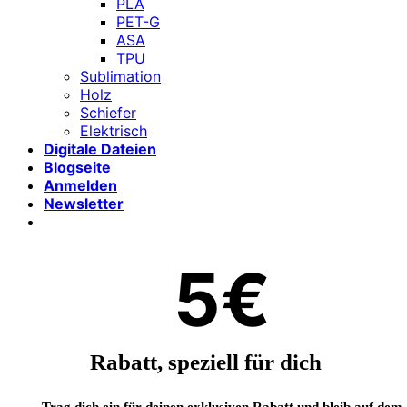
PLA
PET-G
ASA
TPU
Sublimation
Holz
Schiefer
Elektrisch
Digitale Dateien
Blogseite
Anmelden
Newsletter
5€
Rabatt, speziell für dich
Trag dich ein für deinen exklusiven Rabatt und bleib auf dem