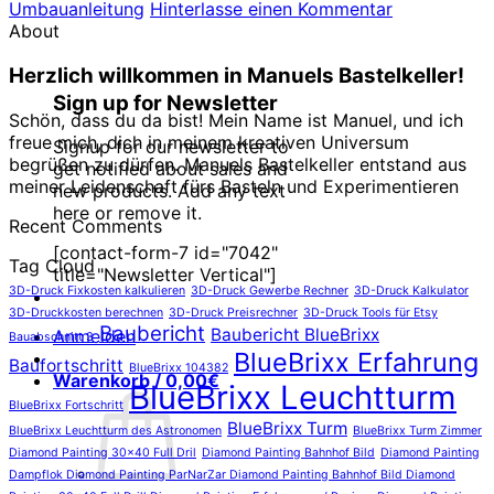
Umbauanleitung
Hinterlasse einen Kommentar
About
Herzlich willkommen in Manuels Bastelkeller!
Sign up for Newsletter
Schön, dass du da bist! Mein Name ist Manuel, und ich
freue mich, dich in meinem kreativen Universum
Signup for our newsletter to
begrüßen zu dürfen. Manuels Bastelkeller entstand aus
get notified about sales and
meiner Leidenschaft fürs Basteln und Experimentieren
new products. Add any text
here or remove it.
Recent Comments
[contact-form-7 id="7042"
Tag Cloud
title="Newsletter Vertical"]
3D-Druck Fixkosten kalkulieren
3D-Druck Gewerbe Rechner
3D-Druck Kalkulator
3D-Druckkosten berechnen
3D-Druck Preisrechner
3D-Druck Tools für Etsy
Baubericht
Baubericht BlueBrixx
Anmelden
Bauabschnitt 3
BlueBrixx Erfahrung
Baufortschritt
BlueBrixx 104382
Warenkorb /
0,00
€
BlueBrixx Leuchtturm
BlueBrixx Fortschritt
BlueBrixx Turm
BlueBrixx Leuchtturm des Astronomen
BlueBrixx Turm Zimmer
Diamond Painting 30x40 Full Dril
Diamond Painting Bahnhof Bild
Diamond Painting
Dampflok Diamond Painting ParNarZar Diamond Painting Bahnhof Bild Diamond