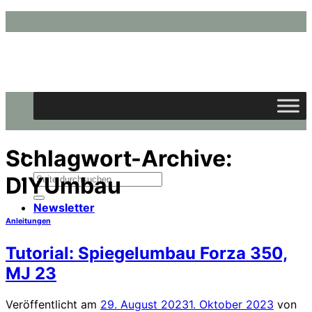
Zum
Inhalt
springen
Schlagwort-Archive:
Suchen
DIYUmbau
nach:
Newsletter
Anleitungen
Tutorial: Spiegelumbau Forza 350,
MJ 23
Veröffentlicht am
29. August 2023
1. Oktober 2023
von