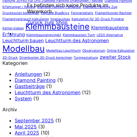
Painting 30x40 Full Drill Diamond Painting Erfahrungen / Review
Diamond Painting
Es befinden sich keine Produkte im
Erfahrungen / Review
Diamond Painting ParNarZar
Diamond Painting Zug
Warenkorb.
Druckkosten berechnen
Fehlteile BlueBrixx
Fensterdetails
Filamentkosten Rechner
Filamentverbrauch kalkulieren
Innenausbau
Kalkulation für 3D-Druck Projekte
Zurück zum Shop
Klemmbausteine
Klemmbausteine
Ketten kleben
Erfahrung
Klemmbausteinprojekt
Klemmbaustein Turm
LEGO Alternative
Leuchtturm bauen
Leuchtturm des Astronomen
Modellbau
Modellbau Leuchtturm
Observatorium
Online Kalkulation
zweiter Stock
3D-Druck
Stromkosten 3D-Druck berechnen
Turmgestaltung
Kategorien
Anleitungen
(2)
Diamond Painting
(1)
Gastbeiträge
(1)
Leuchtturm des Astronomen
(12)
System
(1)
Archiv
September 2025
(1)
Mai 2025
(3)
April 2025
(10)