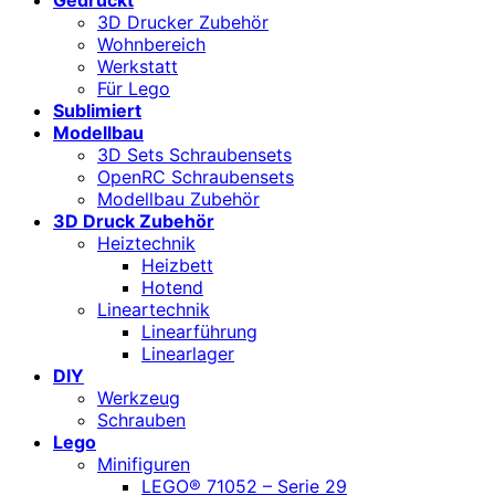
3D Drucker Zubehör
Wohnbereich
Werkstatt
Für Lego
Sublimiert
Modellbau
3D Sets Schraubensets
OpenRC Schraubensets
Modellbau Zubehör
3D Druck Zubehör
Heiztechnik
Heizbett
Hotend
Lineartechnik
Linearführung
Linearlager
DIY
Werkzeug
Schrauben
Lego
Minifiguren
LEGO® 71052 – Serie 29