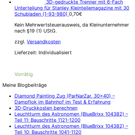
3D-gedruckte Trenner mit 6-Fach
Unterteilung für Stanley Kleinteilemagazine mit 30
Schubladen (1-93-980)
0,70
€
Kein Mehrwertsteuerausweis, da Kleinunternehmer
nach §19 (1) UStG.
zzgl.
Versandkosten
Lieferzeit:
Individualisiert
Vorrätig
Meine Blogbeiträge
Diamond Painting Zug (ParNarZar, 30×40) –
Dampflok im Bahnhof im Test & Erfahrung
3D-Druckkosten berechnen
Leuchtturm des Astronomen (BlueBrixx 104382) –
Teil 11: Bauschritte 1121-1200
Leuchtturm des Astronomen (BlueBrixx 104382) –
Teil 10: Bauschritte 1041-1120