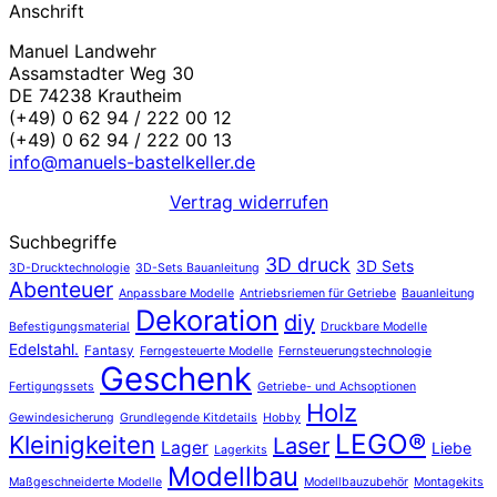
Anschrift
Manuel Landwehr
Assamstadter Weg 30
DE 74238 Krautheim
(+49) 0 62 94 / 222 00 12
(+49) 0 62 94 / 222 00 13
info@manuels-bastelkeller.de
Vertrag widerrufen
Suchbegriffe
3D druck
3D Sets
3D-Drucktechnologie
3D-Sets Bauanleitung
Abenteuer
Anpassbare Modelle
Antriebsriemen für Getriebe
Bauanleitung
Dekoration
diy
Befestigungsmaterial
Druckbare Modelle
Edelstahl.
Fantasy
Ferngesteuerte Modelle
Fernsteuerungstechnologie
Geschenk
Fertigungssets
Getriebe- und Achsoptionen
Holz
Gewindesicherung
Grundlegende Kitdetails
Hobby
LEGO®
Kleinigkeiten
Laser
Lager
Liebe
Lagerkits
Modellbau
Maßgeschneiderte Modelle
Modellbauzubehör
Montagekits