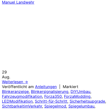
Manuel Landwehr
29
Aug.
Weiterlesen
→
Veröffentlicht am
Anleitungen
|
Markiert
Blinkeranzeige
,
Blinkersignalisierung
,
DIYUmbau
,
Fahrzeugmodifikation
,
Forza350
,
ForzaModding
,
LEDModifikation
,
Schritt-für-Schritt
,
Sicherheitsupgrade
,
SichtbarkeitimVerkehr
,
Spiegelmod
,
Spiegelumbau
,